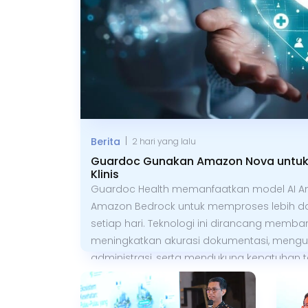
|
Berita
2 hari yang lalu
Guardoc Gunakan Amazon Nova untuk 
Klinis
Guardoc Health memanfaatkan model AI A
Amazon Bedrock untuk memproses lebih dari
setiap hari. Teknologi ini dirancang memban
meningkatkan akurasi dokumentasi, mengu
administrasi, serta mendukung kepatuhan t
Pendekatan tersebut juga diklaim mampu 
rekam medis yang kompleks, termasuk dok