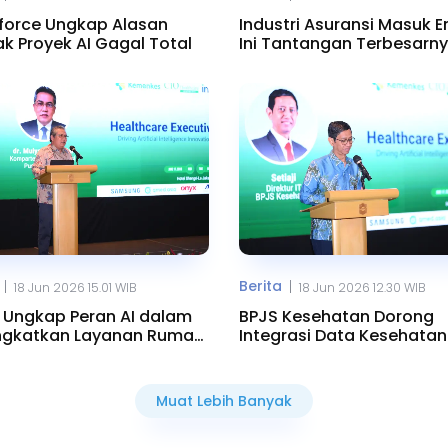
force Ungkap Alasan
Industri Asuransi Masuk Er
k Proyek AI Gagal Total
Ini Tantangan Terbesarn
Berita
|
|
18 Jun 2026 15.01 WIB
18 Jun 2026 12.30 WIB
 Ungkap Peran AI dalam
BPJS Kesehatan Dorong
ngkatkan Layanan Rumah
Integrasi Data Kesehatan
Berbasis AI
Muat Lebih Banyak