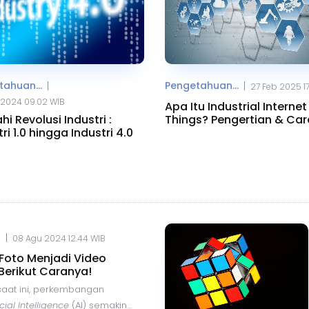
ahuan...
Pengetahuan...
|
|
27 Feb 2025 1
 2024 09.02 WIB
Apa Itu Industrial Internet
hi Revolusi Industri :
Things? Pengertian & Car
ri 1.0 hingga Industri 4.0
Kerjanya
|
.
08 Agu 2024 12.44 WIB
oto Menjadi Video
Berikut Caranya!
 saat ini, perkembangan
icial Intelligence
(AI) semakin