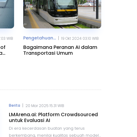
Pengetahuan...
|
7.03 WIB
19 Okt 2024 03.10 WIB
 of
Bagaimana Peranan AI dalam
a
Transportasi Umum
|
Berita
20 Mar 2025 15.31 WIB
LMArena.ai: Platform Crowdsourced
untuk Evaluasi AI
Di era kecerdasan buatan yang terus
berkembang, menilai kualitas sebuah model