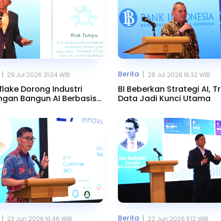
Berita
|
|
29 Jul 2026 21.04 WIB
28 Jul 2026 16.32 WIB
lake Dorong Industri
BI Beberkan Strategi AI, T
gan Bangun AI Berbasis
Data Jadi Kunci Utama
Berita
|
|
23 Jun 2026 16.46 WIB
22 Jun 2026 11.12 WIB