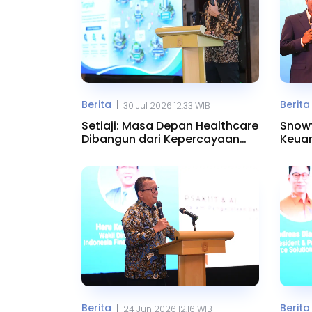
tangan dan berbagai format.
Berita
Berita
|
30 Jul 2026 12.33 WIB
Setiaji: Masa Depan Healthcare
Snowf
Dibangun dari Kepercayaan
Keuan
dan Data
Data
Berita
Berita
|
24 Jun 2026 12.16 WIB