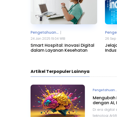
Pengetahuan...
Penget
|
24 Jan 2025 19.04 WIB
26 Sep
Smart Hospital: Inovasi Digital
Jelaja
dalam Layanan Kesehatan
Indust
Artikel Terpopuler Lainnya
Pengetahuan..
Mengubah F
dengan AI, 
Di era digital
teknologi
Artif