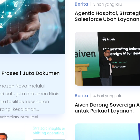
|
Berita
3 hari yang lalu
Agentic Hospital, Strategi
Salesforce Ubah Layanan
Kesehatan
Proses 1 Juta Dokumen
mazon Nova melalui
 satu juta dokumen klinis
|
Berita
4 hari yang lalu
tu fasilitas kesehatan
Aiven Dorong Sovereign A
rangi kesalahan
untuk Perkuat Layanan
Kesehatan RI
erhadap regulasi.
mempercepat analisis
umen dengan tulisan