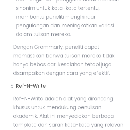
sinonim untuk kata-kata tertentu,
membantu peneliti menghindari
pengulangan dan meningkatkan variasi
dalam tulisan mereka.
Dengan Grammarly, peneliti dapat
memastikan bahwa tulisan mereka tidak
hanya bebas dari kesalahan tetapi juga
disampaikan dengan cara yang efektif.
Ref-N-Write
Ref-N-Write adalah alat yang dirancang
khusus untuk mendukung penulisan
akademik. Alat ini menyediakan berbagai
template dan saran kata-kata yang relevan