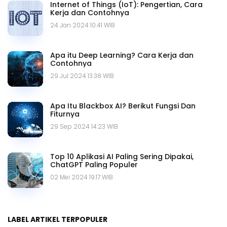
Internet of Things (IoT): Pengertian, Cara
Kerja dan Contohnya
24 Jan 2024 10.41 WIB
Apa itu Deep Learning? Cara Kerja dan
Contohnya
29 Jul 2024 13.38 WIB
Apa Itu Blackbox AI? Berikut Fungsi Dan
Fiturnya
29 Sep 2024 14.23 WIB
Top 10 Aplikasi AI Paling Sering Dipakai,
ChatGPT Paling Populer
02 Mei 2024 19.17 WIB
LABEL ARTIKEL TERPOPULER