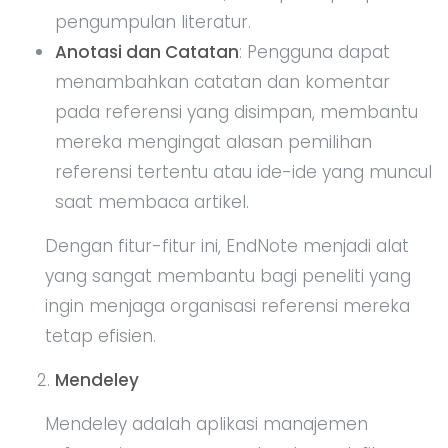
pengumpulan literatur.
Anotasi dan Catatan
: Pengguna dapat
menambahkan catatan dan komentar
pada referensi yang disimpan, membantu
mereka mengingat alasan pemilihan
referensi tertentu atau ide-ide yang muncul
saat membaca artikel.
Dengan fitur-fitur ini, EndNote menjadi alat
yang sangat membantu bagi peneliti yang
ingin menjaga organisasi referensi mereka
tetap efisien.
Mendeley
Mendeley adalah aplikasi manajemen