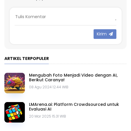
Kirim
ARTIKEL TERPOPULER
Mengubah Foto Menjadi Video dengan AI,
Berikut Caranya!
08 Agu 2024 12.44 WIB
LMArena.ai: Platform Crowdsourced untuk
Evaluasi AI
20 Mar 2025 15.31 WIB