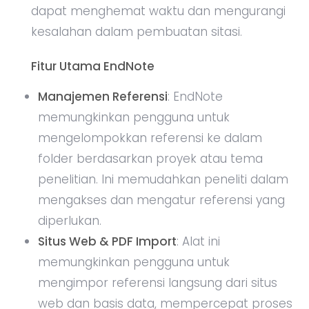
dapat menghemat waktu dan mengurangi
kesalahan dalam pembuatan sitasi.
Fitur Utama EndNote
Manajemen Referensi
: EndNote
memungkinkan pengguna untuk
mengelompokkan referensi ke dalam
folder berdasarkan proyek atau tema
penelitian. Ini memudahkan peneliti dalam
mengakses dan mengatur referensi yang
diperlukan.
Situs Web & PDF Import
: Alat ini
memungkinkan pengguna untuk
mengimpor referensi langsung dari situs
web dan basis data, mempercepat proses