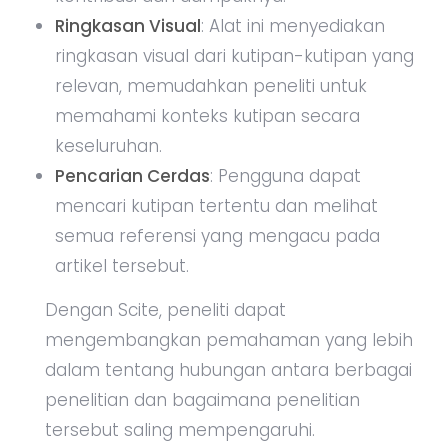
Ringkasan Visual
: Alat ini menyediakan
ringkasan visual dari kutipan-kutipan yang
relevan, memudahkan peneliti untuk
memahami konteks kutipan secara
keseluruhan.
Pencarian Cerdas
: Pengguna dapat
mencari kutipan tertentu dan melihat
semua referensi yang mengacu pada
artikel tersebut.
Dengan Scite, peneliti dapat
mengembangkan pemahaman yang lebih
dalam tentang hubungan antara berbagai
penelitian dan bagaimana penelitian
tersebut saling mempengaruhi.