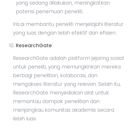
yang sedang dilakukan, meningkatkan
potensi penemuan peneliti.
Iris.ai membantu peneliti menjelajahi literatur
yang luas dengan lebih efektif dan efisien.
ResearchGate
ResearchGate adalah platform jejaring sosial
untuk peneliti, yang memungkinkan mereka
berbagi penelitian, kolaborasi, dan
mengakses literatur yang relevan. Selain itu,
ResearchGate menyediakan alat untuk
memantau dampak penelitian dan
menjangkau komunitas akademis secara
lebih luas.