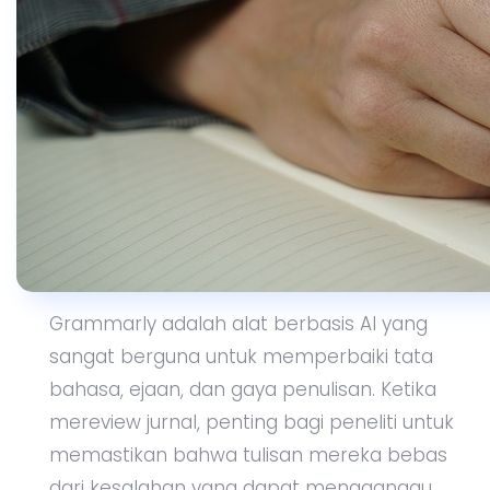
Grammarly adalah alat berbasis AI yang
sangat berguna untuk memperbaiki tata
bahasa, ejaan, dan gaya penulisan. Ketika
mereview jurnal, penting bagi peneliti untuk
memastikan bahwa tulisan mereka bebas
dari kesalahan yang dapat mengganggu