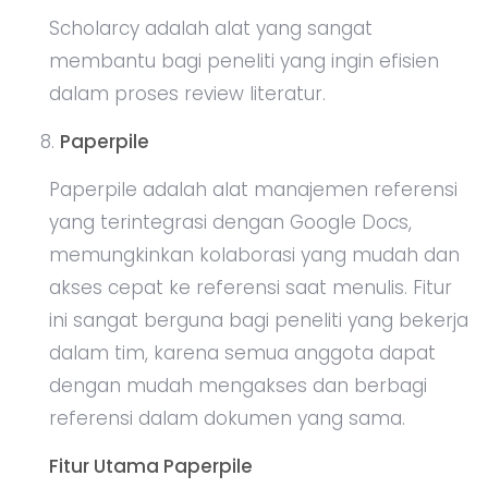
Scholarcy adalah alat yang sangat
membantu bagi peneliti yang ingin efisien
dalam proses review literatur.
Paperpile
Paperpile adalah alat manajemen referensi
yang terintegrasi dengan Google Docs,
memungkinkan kolaborasi yang mudah dan
akses cepat ke referensi saat menulis. Fitur
ini sangat berguna bagi peneliti yang bekerja
dalam tim, karena semua anggota dapat
dengan mudah mengakses dan berbagi
referensi dalam dokumen yang sama.
Fitur Utama Paperpile