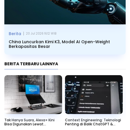
|
Berita
20 Jul 2026 16.12 WIB
China Luncurkan Kimi K3, Model AI Open-Weight
Berkapasitas Besar
BERITA TERBARU LAINNYA
Tak Hanya Suara, Alexa+ Kini
Context Engineering: Teknologi
Cl
Bisa Digunakan Lewat
Penting di Balik ChatGPT &
AI
Alexa.com
Gemini