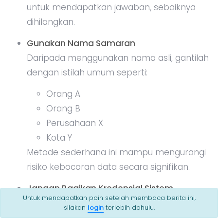
untuk mendapatkan jawaban, sebaiknya
dihilangkan.
Gunakan Nama Samaran
Daripada menggunakan nama asli, gantilah
dengan istilah umum seperti:
Orang A
Orang B
Perusahaan X
Kota Y
Metode sederhana ini mampu mengurangi
risiko kebocoran data secara signifikan.
Jangan Bagikan Kredensial Sistem
Untuk mendapatkan poin setelah membaca berita ini,
Bagi programmer dan pengembang
silakan
login
terlebih dahulu.
perangkat lunak, aturan ini sangat