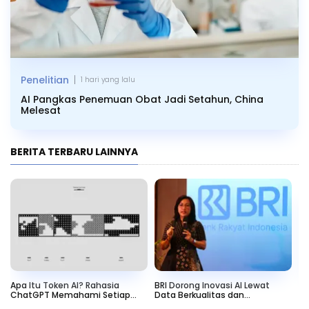
|
Penelitian
1 hari yang lalu
AI Pangkas Penemuan Obat Jadi Setahun, China
Melesat
BERITA TERBARU LAINNYA
Apa Itu Token AI? Rahasia
BRI Dorong Inovasi AI Lewat
Me
ChatGPT Memahami Setiap
Data Berkualitas dan
Te
Pertanyaan
Responsible AI