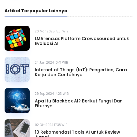
Artikel Terpopuler Lainnya
20 Mar 2025 15.31 WIB
LMArena.ai: Platform Crowdsourced untuk
Evaluasi AI
24 Jan 2024 10.41 WIB
Internet of Things (IoT): Pengertian, Cara
Kerja dan Contohnya
29 Sep 2024 14.23 WIB
Apa Itu Blackbox AI? Berikut Fungsi Dan
Fiturnya
02 Okt 2024 17.38 WIB
10 Rekomendasi Tools AI untuk Review
Jurnal