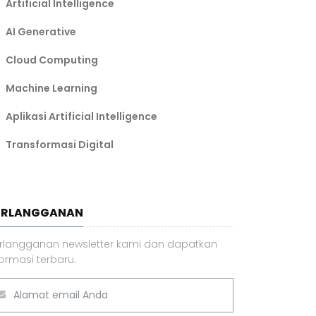
29 Sep 2024 14.23 WIB
Top 10 Aplikasi AI Paling Sering
Dipakai, ChatGPT Paling Populer
02 Mei 2024 19.17 WIB
BEL ARTIKEL TERPOPULER
Artificial Intelligence
AI Generative
Cloud Computing
Machine Learning
Aplikasi Artificial Intelligence