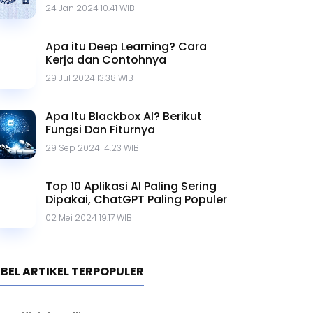
Mengubah Foto Menjadi Video
dengan AI, Berikut Caranya!
08 Agu 2024 12.44 WIB
LMArena.ai: Platform
Crowdsourced untuk Evaluasi AI
20 Mar 2025 15.31 WIB
Internet of Things (IoT):
Pengertian, Cara Kerja dan
Contohnya
24 Jan 2024 10.41 WIB
Apa itu Deep Learning? Cara
Kerja dan Contohnya
29 Jul 2024 13.38 WIB
Apa Itu Blackbox AI? Berikut
Fungsi Dan Fiturnya