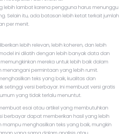
. Selain itu, ada batasan lebih ketat terkait jumlah
n per menit.
erikan lebih relevan, lebih koheren, dan lebih
 model ini dilatih dengan lebih banyak data dan
, memungkinkan mereka untuk lebih baik dalam
enangani permintaan yang lebih rumit.
ghasilkan teks yang baik, kualitas dan
 setinggi versi berbayar. Ini membuat versi gratis
umum yang tidak terlalu menuntut.
uk membuat esai atau artikel yang membutuhkan
ersi berbayar dapat memberikan hasil yang lebih
kipun mampu menghasilkan teks yang baik, mungkin
laman yang sama dalam analisis atau
buat versi berbayar lebih cocok untuk keperluan