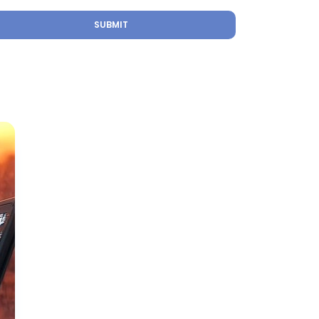
Transformasi Digital
ERLANGGANAN
rlangganan newsletter kami dan dapatkan
formasi terbaru.
SUBMIT