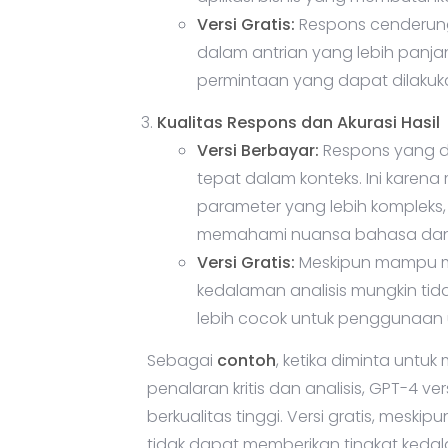
dalam antrian yang lebih panjang
permintaan yang dapat dilakuka
Kualitas Respons dan Akurasi Hasil
Versi Berbayar:
Respons yang dib
tepat dalam konteks. Ini karena
parameter yang lebih kompleks
memahami nuansa bahasa dan m
Versi Gratis:
Meskipun mampu men
kedalaman analisis mungkin tidak
lebih cocok untuk penggunaan 
Sebagai
contoh
, ketika diminta unt
penalaran kritis dan analisis, GPT-4 v
berkualitas tinggi. Versi gratis, mes
tidak dapat memberikan tingkat keda
kecanggihan dalam penulisan. Ini mem