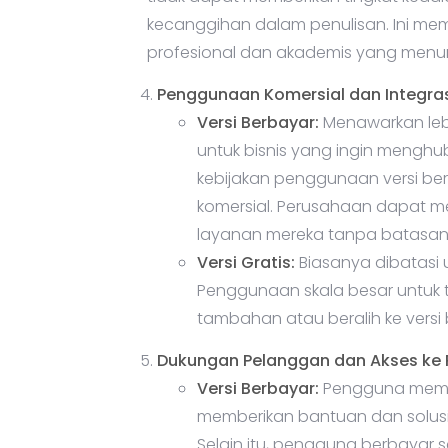
profesional dan akademis yang menunt
Penggunaan Komersial dan Integras
Versi Berbayar:
Menawarkan lebi
untuk bisnis yang ingin menghu
kebijakan penggunaan versi b
komersial. Perusahaan dapat m
layanan mereka tanpa batasan y
Versi Gratis:
Biasanya dibatasi 
Penggunaan skala besar untuk 
tambahan atau beralih ke versi
Dukungan Pelanggan dan Akses ke
Versi Berbayar:
Pengguna memili
memberikan bantuan dan solus
Selain itu, pengguna berbayar 
pembaruan model dan fitur baru