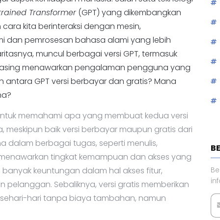
ai aspek kehidupan manusia. Salah satu teknologi
trained Transformer
(GPT) yang dikembangkan
 cara kita berinteraksi dengan mesin,
mi dan pemrosesan bahasa alami yang lebih
itasnya, muncul berbagai versi GPT, termasuk
g-masing menawarkan pengalaman pengguna yang
 antara GPT versi berbayar dan gratis? Mana
LA
na?
 untuk memahami apa yang membuat kedua versi
, meskipun baik versi berbayar maupun gratis dari
dalam berbagai tugas, seperti menulis,
eka menawarkan tingkat kemampuan dan akses yang
 banyak keuntungan dalam hal akses fitur,
n pelanggan. Sebaliknya, versi gratis memberikan
 sehari-hari tanpa biaya tambahan, namun