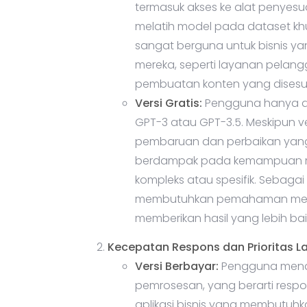
melatih model pada dataset khu
sangat berguna untuk bisnis ya
mereka, seperti layanan pelang
pembuatan konten yang disesu
Versi Gratis:
Pengguna hanya da
GPT-3 atau GPT-3.5. Meskipun ver
pembaruan dan perbaikan yang 
berdampak pada kemampuan mo
kompleks atau spesifik. Sebag
membutuhkan pemahaman menda
memberikan hasil yang lebih bai
Kecepatan Respons dan Prioritas 
Versi Berbayar:
Pengguna mendap
pemrosesan, yang berarti respon
aplikasi bisnis yang membutuhk
Versi Gratis:
Respons cenderung