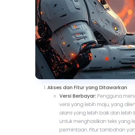
Akses dan Fitur yang Ditawarkan
Versi Berbayar:
Pengguna mendap
versi yang lebih maju, yang 
alami yang lebih baik dan lebi
untuk menghasilkan teks yang l
permintaan. Fitur tambahan ya
termasuk akses ke alat penyes