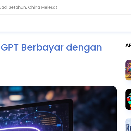
adi Setahun, China Melesat
en Source untuk Perkuat Keamanan Siber
BERITA
KEGIATAN
 GPT Berbayar dengan
A