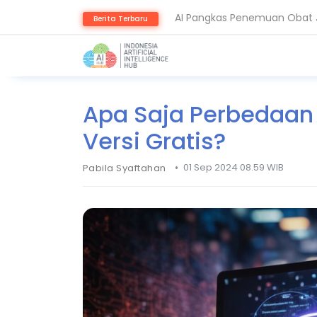
AI Pangkas Penemuan Obat J
Berita Terbaru
NVIDIA Bentuk Aliansi AI Op
Apa Saja Perbedaan
Versi Gratis?
•
01 Sep 2024 08.59 WIB
Pabila Syaftahan