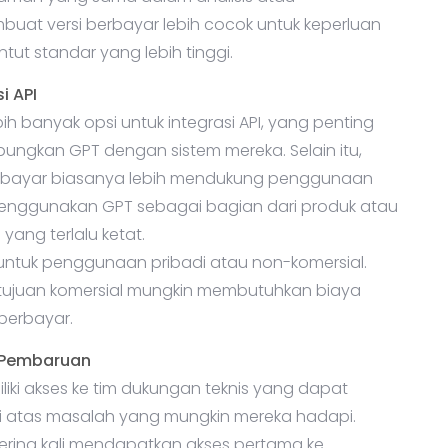
ut standar yang lebih tinggi.
i API
h banyak opsi untuk integrasi API, yang penting
bungkan GPT dengan sistem mereka. Selain itu,
erbayar biasanya lebih mendukung penggunaan
enggunakan GPT sebagai bagian dari produk atau
ang terlalu ketat.
untuk penggunaan pribadi atau non-komersial.
tujuan komersial mungkin membutuhkan biaya
 berbayar.
 Pembaruan
ki akses ke tim dukungan teknis yang dapat
i atas masalah yang mungkin mereka hadapi.
sering kali mendapatkan akses pertama ke
, memastikan mereka selalu berada di garis