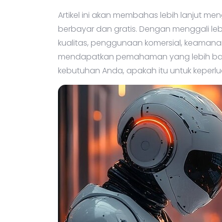
dengan beberapa keterbatasan.
Artikel ini akan membahas lebih lanjut m
berbayar dan gratis. Dengan menggali leb
kualitas, penggunaan komersial, keamanan
mendapatkan pemahaman yang lebih bai
kebutuhan Anda, apakah itu untuk keperlua