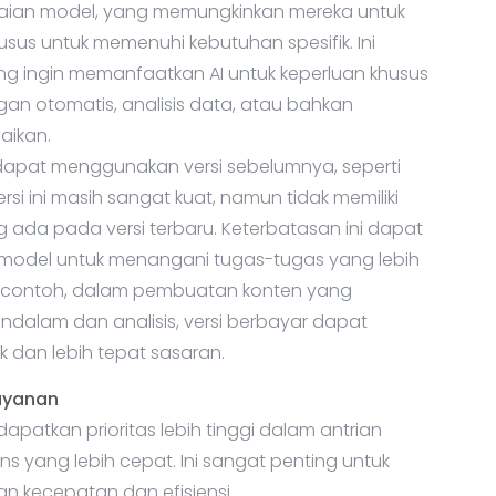
sus untuk memenuhi kebutuhan spesifik. Ini
ng ingin memanfaatkan AI untuk keperluan khusus
gan otomatis, analisis data, atau bahkan
aikan.
pat menggunakan versi sebelumnya, seperti
si ini masih sangat kuat, namun tidak memiliki
ada pada versi terbaru. Keterbatasan ini dapat
del untuk menangani tugas-tugas yang lebih
ai contoh, dalam pembuatan konten yang
lam dan analisis, versi berbayar dapat
k dan lebih tepat sasaran.
Layanan
atkan prioritas lebih tinggi dalam antrian
s yang lebih cepat. Ini sangat penting untuk
an kecepatan dan efisiensi.
 lebih lambat karena pengguna harus menunggu