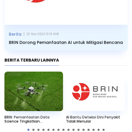
|
Berita
22 Nov 2024 10.19 WIB
BRIN Dorong Pemanfaatan AI untuk Mitigasi Bencana
BERITA TERBARU LAINNYA
BRIN: Pemanfaatan Data
AI Bantu Deteksi Dini Penyakit
Re
Science Tingkatkan
Tidak Menular
de
Produktivitas Pertanian