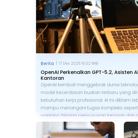
|
Berita
17 Des 2025 15.02 WIB
OpenAI Perkenalkan GPT-5.2, Asisten A
Kantoran
OpenAI kembali menggebrak dunia teknologi
model kecerdasan buatan terbaru yang di
kebutuhan kerja profesional. AI ini diklaim le
mampu menangani tugas kompleks seperti 
panjang, hingga penyusunan laporan dan pr