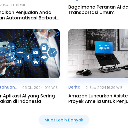
2024 08.06 WIB
Bagaimana Peranan AI d
alkan Penjualan Anda
Transportasi Umum
n Automatisasi Berbasis
ahuan...
Berita
|
|
05 Okt 2024 10.16 WIB
21 Sep 2024 16.29 WIB
r Aplikasi AI yang Sering
Amazon Luncurkan Asiste
akan di Indonesia
Proyek Amelia untuk Penj
Muat Lebih Banyak