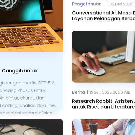
|
Pengetahuan...
02 Des 2025 1
Conversational AI: Masa
Layanan Pelanggan Serb
Otomatis
I Canggih untuk
 dengan merilis GPT-5.2,
rancang khusus untuk
|
Berita
13 Sep 2025 06.20 WIB
bih pintar, akurat, dan
Research Rabbit: Asisten 
coding, analisis dokumen
untuk Riset dan Literature
Review
esentasi secara efisien.