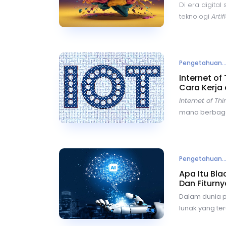
Di era digital
teknologi
Artif
pesat dan me
kemudahan da
satu inovasi 
kemampuan un
Pengetahuan..
video dengan 
Internet of 
Cara Kerja
Internet of Thi
mana berbagai
perangkat elek
terhubung dan
jaringan inter
dapat terkone
Pengetahuan..
aktivitas, mul
Apa Itu Bla
hingga pengol
Dan Fiturny
tangan manus
Dalam dunia
lunak yang t
dihadapkan p