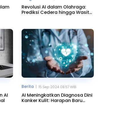
alam
Revolusi AI dalam Olahraga:
Prediksi Cedera hingga Wasit
Virtual
Berita
|
15 Sep 2024 08.57 WIB
n AI
AI Meningkatkan Diagnosa Dini
ual
Kanker Kulit: Harapan Baru
Medis