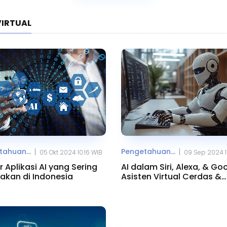
VIRTUAL
ahuan...
Pengetahuan...
|
|
05 Okt 2024 10.16 WIB
09 Sep 2024 17
r Aplikasi AI yang Sering
AI dalam Siri, Alexa, & Go
akan di Indonesia
Asisten Virtual Cerdas &
Adaptif