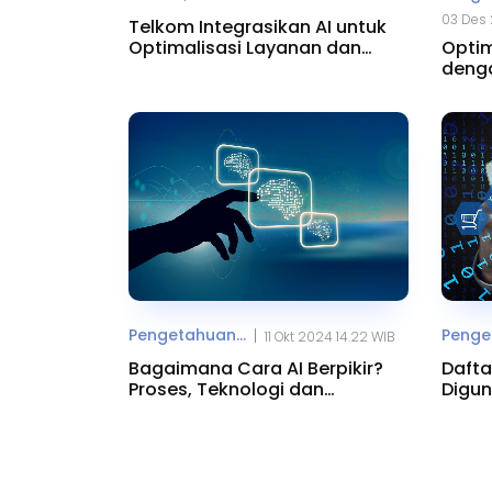
03 Des 
Telkom Integrasikan AI untuk
Optimalisasi Layanan dan
Optim
Jaringan
denga
AI
Pengetahuan...
Penget
|
11 Okt 2024 14.22 WIB
Bagaimana Cara AI Berpikir?
Dafta
Proses, Teknologi dan
Digun
Aplikasinya