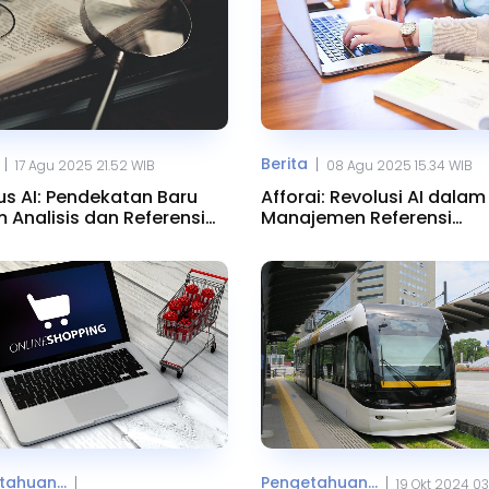
Berita
|
|
17 Agu 2025 21.52 WIB
08 Agu 2025 15.34 WIB
s AI: Pendekatan Baru
Afforai: Revolusi AI dalam
 Analisis dan Referensi
Manajemen Referensi
h
Akademik
ahuan...
Pengetahuan...
|
|
19 Okt 2024 03