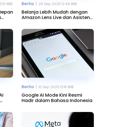
|
Berita
6.51 WIB
29 Sep 2025 12.49 WIB
 Depan
Belanja Lebih Mudah dengan
a
Amazon Lens Live dan Asisten
AI Rufus
|
Berita
10 Sep 2025 13.18 WIB
AI
Google AI Mode Kini Resmi
Hadir dalam Bahasa Indonesia