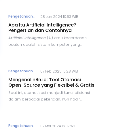
penggunaan teknologi
Artificial
Intelligence
(AI) di seluruh dunia. Dalam
laporannya, OECD menyebutkan bahwa AI
|
Pengetahuan...
28 Jan 2024 10.53 WIB
menjadi topik yang hangat diperbincangkan
Apa Itu Artificial Intelligence?
di berbagai forum, terutama dalam konteks
Pengertian dan Contohnya
hubungan internasional.
Artificial Intelligence
(AI) atau kecerdasan
buatan adalah sistem komputer yang
dirancang dengan kecerdasan hampir
menyerupai manusia. Ini merupakan proses
simulasi kecerdasan yang diterapkan pada
teknologi tertentu, memungkinkan AI untuk
|
Pengetahuan...
07 Feb 2025 15.28 WIB
berpikir dan bertindak seperti manusia.
Mengenal n8n.io: Tool Otomasi
Open-Source yang Fleksibel & Gratis
Saat ini, otomatisasi menjadi kunci efisiensi
dalam berbagai pekerjaan. n8n hadir
sebagai solusi open-source yang fleksibel
dan gratis, memungkinkan pengguna
menghubungkan aplikasi tanpa biaya
langganan mahal. Artikel ini akan membahas
|
Pengetahuan...
07 Mei 2024 16.37 WIB