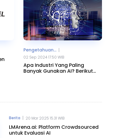
Pengetahuan...
|
02 Sep 2024 17.50 WIB
en
Apa Industri Yang Paling
Banyak Gunakan AI? Berikut
Daftarnya
|
Berita
20 Mar 2025 15.31 WIB
LMArena.ai: Platform Crowdsourced
untuk Evaluasi AI