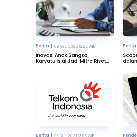
Berita
Berita
|
08 Sep 2025 12.22 WIB
Inovasi Anak Bangsa,
Scopu
Karyatulis.ai Jadi Mitra Riset
dalam
Akademis
Ilmia
Berita
Penget
|
03 Des 2024 13.08 WIB