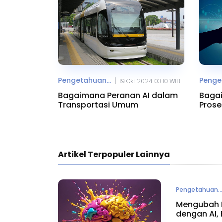
Pengetahuan...
Penget
|
19 Okt 2024 03.10 WIB
Bagaimana Peranan AI dalam
Bagai
Transportasi Umum
Prose
Aplik
Artikel Terpopuler Lainnya
Pengetahuan..
Mengubah F
dengan AI, 