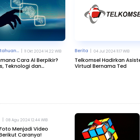
ahuan...
Berita
|
|
11 Okt 2024 14.22 WIB
04 Jul 2024 11.17 WIB
mana Cara AI Berpikir?
Telkomsel Hadirkan Asist
s, Teknologi dan
Virtual Bernama Ted
asinya
|
.
08 Agu 2024 12.44 WIB
oto Menjadi Video
Berikut Caranya!