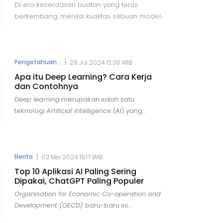
Di era kecerdasan buatan yang terus
berkembang, menilai kualitas sebuah model
AI menjadi tantangan tersendiri.
LMArena.ai
hadir sebagai platform
open-source
berbasis crowdsourced yang memungkinkan
komunitas global untuk menguji,
|
Pengetahuan...
29 Jul 2024 13.38 WIB
membandingkan, dan mengevaluasi
Apa itu Deep Learning? Cara Kerja
berbagai model AI secara transparan dan
dan Contohnya
objektif.
Deep learning
merupakan salah satu
teknologi
Artificial Intelligence
(AI) yang
berkembang pesat dan semakin populer
saat ini. Dengan menggunakan
algoritma
neural network
yang kompleks,
deep learning mampu memproses dan
|
Berita
02 Mei 2024 19.17 WIB
menganalisis data dengan tingkat akurasi
Top 10 Aplikasi AI Paling Sering
yang sangat tinggi. Teknologi ini telah
Dipakai, ChatGPT Paling Populer
diterapkan dalam berbagai bidang, mulai
Organisation for Economic Co-operation and
dari pengenalan wajah, deteksi objek, hingga
Development (OECD)
baru-baru ini
aplikasi di industri game.
mengungkapkan tren yang menarik dalam