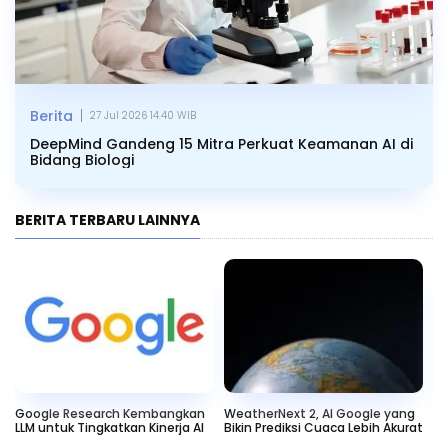
|
Berita
27 Jul 2026 14.40 WIB
DeepMind Gandeng 15 Mitra Perkuat Keamanan AI di
Bidang Biologi
BERITA TERBARU LAINNYA
Google Research Kembangkan
WeatherNext 2, AI Google yang
AI
LLM untuk Tingkatkan Kinerja AI
Bikin Prediksi Cuaca Lebih Akurat
De
Na