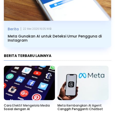
|
Berita
22 Mei 2026 16.05 WIB
Meta Gunakan AI untuk Deteksi Umur Pengguna di
Instagram
BERITA TERBARU LAINNYA
Cara Efektif Mengelola Media
Meta Kembangkan AI Agent
Me
n
Sosial dengan AI
Canggih Pengganti Chatbot
Ko
In