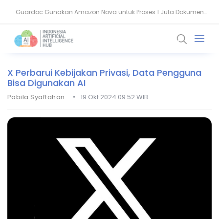
Guardoc Gunakan Amazon Nova untuk Proses 1 Juta Dokumen
Agentic Hospital, Strategi Salesforce Ubah Layanan Kesehatan
Klinis
X Perbarui Kebijakan Privasi, Data Pengguna
Bisa Digunakan AI
•
Pabila Syaftahan
19 Okt 2024 09.52 WIB