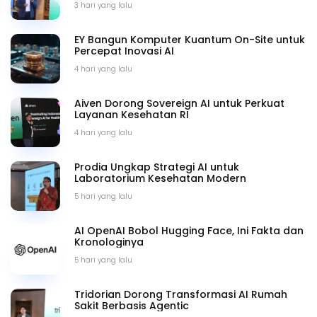
3 hari yang lalu
EY Bangun Komputer Kuantum On-Site untuk
Percepat Inovasi AI
4 hari yang lalu
Aiven Dorong Sovereign AI untuk Perkuat
Layanan Kesehatan RI
4 hari yang lalu
Prodia Ungkap Strategi AI untuk
Laboratorium Kesehatan Modern
5 hari yang lalu
AI OpenAI Bobol Hugging Face, Ini Fakta dan
Kronologinya
5 hari yang lalu
Tridorian Dorong Transformasi AI Rumah
Sakit Berbasis Agentic