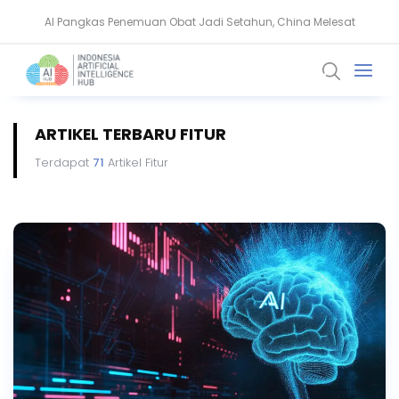
AI Pangkas Penemuan Obat Jadi Setahun, China Melesat
NVIDIA Bentuk Aliansi AI Open Source untuk Perkuat Keamanan Siber
ARTIKEL TERBARU FITUR
Terdapat
71
Artikel Fitur