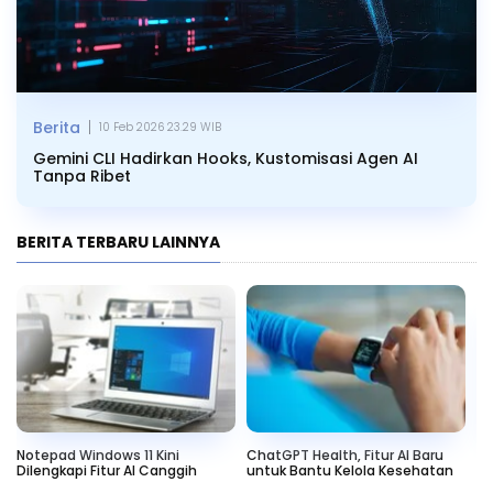
|
Berita
10 Feb 2026 23.29 WIB
Gemini CLI Hadirkan Hooks, Kustomisasi Agen AI
Tanpa Ribet
BERITA TERBARU LAINNYA
Notepad Windows 11 Kini
ChatGPT Health, Fitur AI Baru
Go
Dilengkapi Fitur AI Canggih
untuk Bantu Kelola Kesehatan
Le