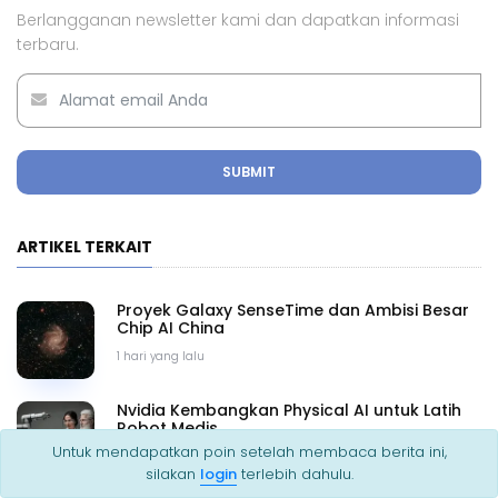
Berlangganan newsletter kami dan dapatkan informasi
terbaru.
SUBMIT
ARTIKEL TERKAIT
Proyek Galaxy SenseTime dan Ambisi Besar
Chip AI China
1 hari yang lalu
Nvidia Kembangkan Physical AI untuk Latih
Robot Medis
Untuk mendapatkan poin setelah membaca berita ini,
2 hari yang lalu
silakan
login
terlebih dahulu.