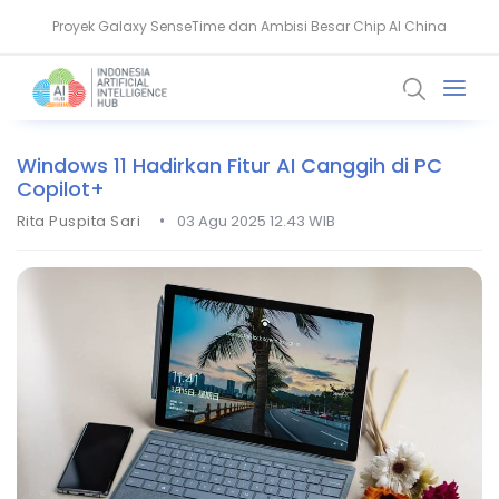
Nvidia Kembangkan Physical AI untuk Latih Robot Medis
AMD Gandeng Core Scientific Bangun Infrastruktur AI Raksasa
Windows 11 Hadirkan Fitur AI Canggih di PC
Copilot+
•
Rita Puspita Sari
03 Agu 2025 12.43 WIB