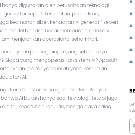
agi hanya digunakan oleh perusahaan teknologi
bagai sektor seperti kesehatan, pendidikan,
ga keamanan siber. Kehadiran AI generatif seperti
s, dan model bahasa besar membuat organisasi
lam menjalankan operasional sehari-hari.
l pertanyaan penting: siapa yang sebenarnya
n? Siapa yang mengoperasikan sistem AI? Apakah
? Pertanyaan-pertanyaan inilah yang kemudian
aulatan AI.
ng di era transformasi digital modern. Banyak
B
ahwa AI bukan hanya soal teknologi, tetapi juga
Be
igital, kepatuhan regulasi, hingga daya saing
in