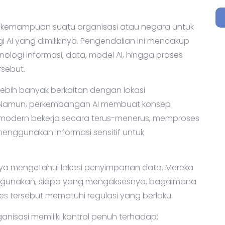
 kemampuan suatu organisasi atau negara untuk
 AI yang dimilikinya. Pengendalian ini mencakup
knologi informasi, data, model AI, hingga proses
rsebut.
lebih banyak berkaitan dengan lokasi
. Namun, perkembangan AI membuat konsep
 AI modern bekerja secara terus-menerus, memproses
menggunakan informasi sensitif untuk
hanya mengetahui lokasi penyimpanan data. Mereka
igunakan, siapa yang mengaksesnya, bagaimana
ses tersebut mematuhi regulasi yang berlaku.
ganisasi memiliki kontrol penuh terhadap: