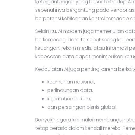
Ketergantungan yang besar terhadap AI me
sepenuhnya bergantung pada vendor asin
berpotensi kehilangan kontrol terhadap d
Selain itu, AI modern juga memerlukan dat
berkembang. Data tersebut sering kali bers
keuangan, rekam medis, atau informasi pem
kebocoran data dapat menimbulkan kerug
Kedaulatan AI juga penting karena berkai
keamanan nasional,
perlindungan data,
kepatuhan hukum,
dan persaingan bisnis global.
Banyak negara kini mulai membangun strat
tetap berada dalam kendali mereka. Pem