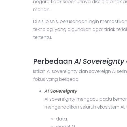
negara tidak sepenuhnya dikelola pihak as
mandiri.
Di sisi bisnis, perusahaan ingin memastika
teknologi yang digunakan agar tidak ter
tertentu.
Perbedaan
AI Sovereignty
Istilah AI sovereignty dan sovereign AI s
fokus yang berbeda.
AI Sovereignty
AI sovereignty mengacu pada kemam
mengendalikan seluruh ekosistem AI, 
data,
model AI,