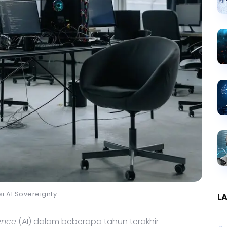
asi AI Sovereignty
LA
gence
(AI) dalam beberapa tahun terakhir