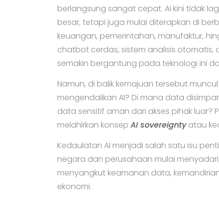
berlangsung sangat cepat. AI kini tidak l
besar, tetapi juga mulai diterapkan di ber
keuangan, pemerintahan, manufaktur, hing
chatbot cerdas, sistem analisis otomati
semakin bergantung pada teknologi ini da
Namun, di balik kemajuan tersebut muncu
mengendalikan AI? Di mana data disimpa
data sensitif aman dari akses pihak luar
melahirkan konsep
AI sovereignty
atau ked
Kedaulatan AI menjadi salah satu isu penti
negara dan perusahaan mulai menyadari b
menyangkut keamanan data, kemandirian d
ekonomi.