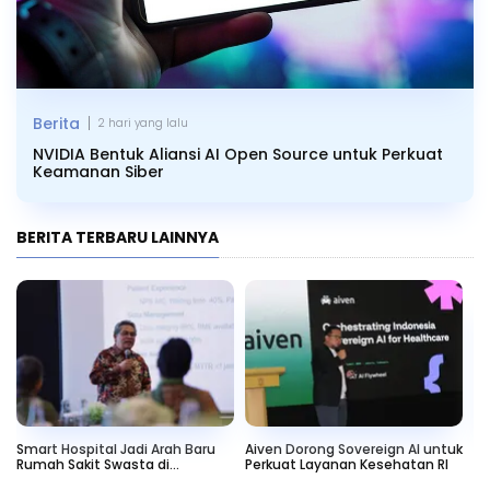
|
Berita
2 hari yang lalu
NVIDIA Bentuk Aliansi AI Open Source untuk Perkuat
Keamanan Siber
BERITA TERBARU LAINNYA
Smart Hospital Jadi Arah Baru
Aiven Dorong Sovereign AI untuk
Ca
Rumah Sakit Swasta di
Perkuat Layanan Kesehatan RI
Te
Indonesia
Ru