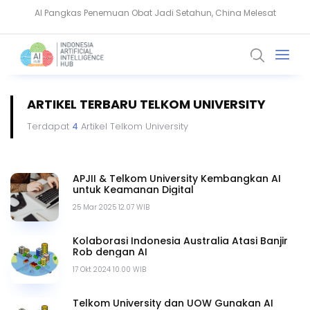
AI Pangkas Penemuan Obat Jadi Setahun, China Melesat
NVIDIA Bentuk Aliansi AI Open Source untuk Perkuat Keamanan Siber
ARTIKEL TERBARU TELKOM UNIVERSITY
Terdapat
4
Artikel Telkom University
APJII & Telkom University Kembangkan AI
untuk Keamanan Digital
25 Mar 2025 12.07 WIB
Kolaborasi Indonesia Australia Atasi Banjir
Rob dengan AI
17 Okt 2024 10.00 WIB
Telkom University dan UOW Gunakan AI