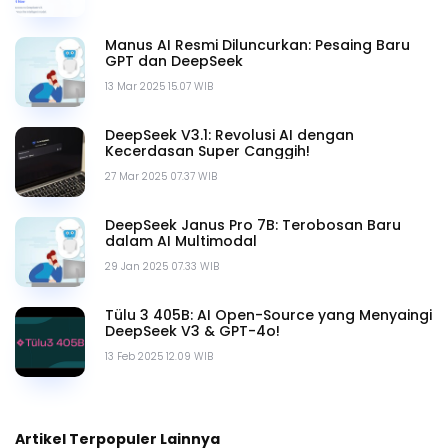
Manus AI Resmi Diluncurkan: Pesaing Baru
GPT dan DeepSeek
13 Mar 2025 15.07 WIB
DeepSeek V3.1: Revolusi AI dengan
Kecerdasan Super Canggih!
27 Mar 2025 07.37 WIB
DeepSeek Janus Pro 7B: Terobosan Baru
dalam AI Multimodal
29 Jan 2025 07.33 WIB
Tülu 3 405B: AI Open-Source yang Menyaingi
DeepSeek V3 & GPT-4o!
13 Feb 2025 12.09 WIB
Artikel Terpopuler Lainnya