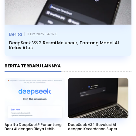
|
Berita
11 Des 2025 11.47 WIB
DeepSeek V3.2 Resmi Meluncur, Tantang Model AI
Kelas Atas
BERITA TERBARU LAINNYA
Apa Itu DeepSeek? Penantang
DeepSeek V3.1: Revolusi AI
Ma
Baru AI dengan Biaya Lebih
dengan Kecerdasan Super
Pe
Efisien
Canggih!
D