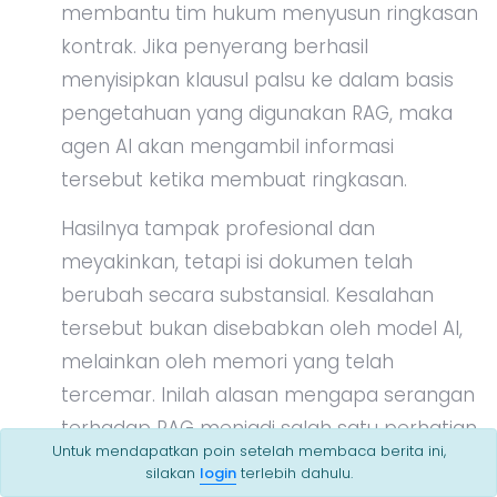
membantu tim hukum menyusun ringkasan
kontrak. Jika penyerang berhasil
menyisipkan klausul palsu ke dalam basis
pengetahuan yang digunakan RAG, maka
agen AI akan mengambil informasi
tersebut ketika membuat ringkasan.
Hasilnya tampak profesional dan
meyakinkan, tetapi isi dokumen telah
berubah secara substansial. Kesalahan
tersebut bukan disebabkan oleh model AI,
melainkan oleh memori yang telah
tercemar. Inilah alasan mengapa serangan
terhadap RAG menjadi salah satu perhatian
Untuk mendapatkan poin setelah membaca berita ini,
utama dalam keamanan AI modern.
silakan
login
terlebih dahulu.