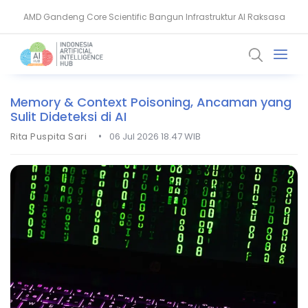
AMD Gandeng Core Scientific Bangun Infrastruktur AI Raksasa
AI Pangkas Penemuan Obat Jadi Setahun, China Melesat
Memory & Context Poisoning, Ancaman yang
Sulit Dideteksi di AI
•
Rita Puspita Sari
06 Jul 2026 18.47 WIB