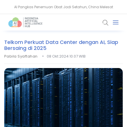
AI Pangkas Penemuan Obat Jadi Setahun, China Melesat
NVIDIA Bentuk Aliansi AI Open Source untuk Perkuat Keamanan Siber
Telkom Perkuat Data Center dengan AI, Siap
Bersaing di 2025
•
Pabila Syaftahan
08 Okt 2024 10.07 WIB