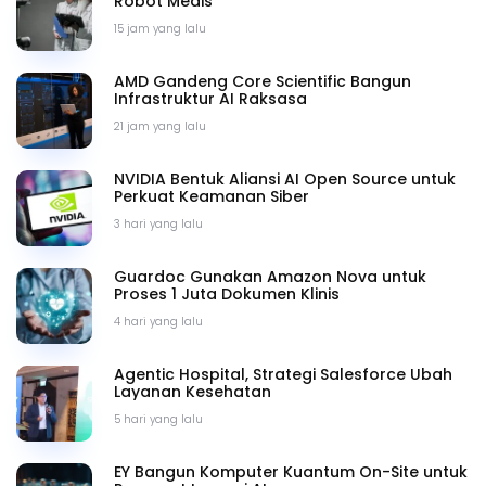
Robot Medis
15 jam yang lalu
AMD Gandeng Core Scientific Bangun
Infrastruktur AI Raksasa
21 jam yang lalu
NVIDIA Bentuk Aliansi AI Open Source untuk
Perkuat Keamanan Siber
3 hari yang lalu
Guardoc Gunakan Amazon Nova untuk
Proses 1 Juta Dokumen Klinis
4 hari yang lalu
Agentic Hospital, Strategi Salesforce Ubah
Layanan Kesehatan
5 hari yang lalu
EY Bangun Komputer Kuantum On-Site untuk