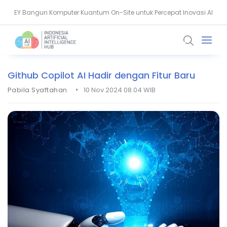
EY Bangun Komputer Kuantum On-Site untuk Percepat Inovasi AI
Aiven Dorong Sovereign AI untuk Perkuat Layanan Kesehatan RI
Github Copilot AI Hadir dengan Fitur Baru
•
Pabila Syaftahan
10 Nov 2024 08.04 WIB