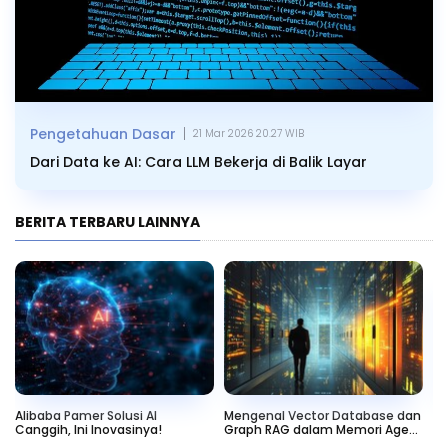
|
Pengetahuan Dasar
21 Mar 2026 20.27 WIB
Dari Data ke AI: Cara LLM Bekerja di Balik Layar
BERITA TERBARU LAINNYA
Alibaba Pamer Solusi AI
Mengenal Vector Database dan
Ag
Canggih, Ini Inovasinya!
Graph RAG dalam Memori Agen
Te
AI