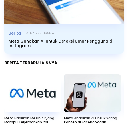
|
Berita
22 Mei 2026 16.05 WIB
Meta Gunakan AI untuk Deteksi Umur Pengguna di
Instagram
BERITA TERBARU LAINNYA
Meta Hadirkan Mesin AI yang
Meta Andalkan AI untuk Saring
Me
Mampu Terjemahkan 200
Konten di Facebook dan
Be
Bahasa
Instagram