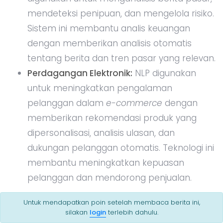
mendeteksi penipuan, dan mengelola risiko.
Sistem ini membantu analis keuangan
dengan memberikan analisis otomatis
tentang berita dan tren pasar yang relevan.
Perdagangan Elektronik:
NLP digunakan
untuk meningkatkan pengalaman
pelanggan dalam
e-commerce
dengan
memberikan rekomendasi produk yang
dipersonalisasi, analisis ulasan, dan
dukungan pelanggan otomatis. Teknologi ini
membantu meningkatkan kepuasan
pelanggan dan mendorong penjualan.
Natural Language Processing
(NLP) telah
Untuk mendapatkan poin setelah membaca berita ini,
silakan
login
terlebih dahulu.
merubah cara kita berinteraksi dengan