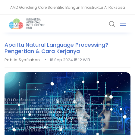
AMD Gandeng Core Scientific Bangun Infrastruktur AI Raksasa
AI Pangkas Penemuan Obat Jadi Setahun, China Melesat
Apa Itu Natural Language Processing?
Pengertian & Cara Kerjanya
•
Pabila Syaftahan
18 Sep 2024 15.12 WIB