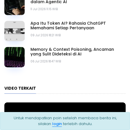
dalam Agentic AI
11 Jul 2026 11.15 WIB
Apa Itu Token AI? Rahasia ChatGPT
Memahami Setiap Pertanyaan
09 Jul 2026 18.21 WIB
Memory & Context Poisoning, Ancaman
yang Sulit Dideteksi di AI
06 Jul 2026 18.47 WIB
VIDEO TERKAIT
Untuk mendapatkan poin setelah membaca berita ini,
silakan
login
terlebih dahulu.