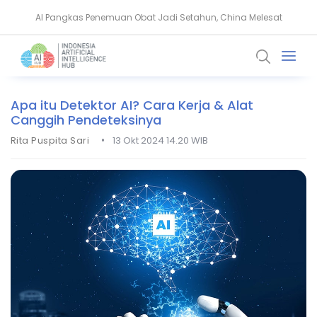
AI Pangkas Penemuan Obat Jadi Setahun, China Melesat
NVIDIA Bentuk Aliansi AI Open Source untuk Perkuat Keamanan Siber
Apa itu Detektor AI? Cara Kerja & Alat
Canggih Pendeteksinya
•
Rita Puspita Sari
13 Okt 2024 14.20 WIB