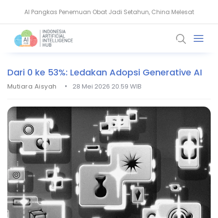
AI Pangkas Penemuan Obat Jadi Setahun, China Melesat
NVIDIA Bentuk Aliansi AI Open Source untuk Perkuat Keamanan Siber
Dari 0 ke 53%: Ledakan Adopsi Generative AI
•
Mutiara Aisyah
28 Mei 2026 20.59 WIB