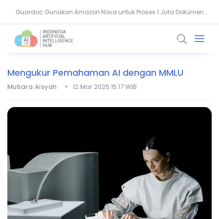
Agentic Hospital, Strategi Salesforce Ubah Layanan Kesehatan
Klinis
Mengukur Pemahaman AI dengan MMLU
•
Mutiara Aisyah
12 Mar 2025 15.17 WIB