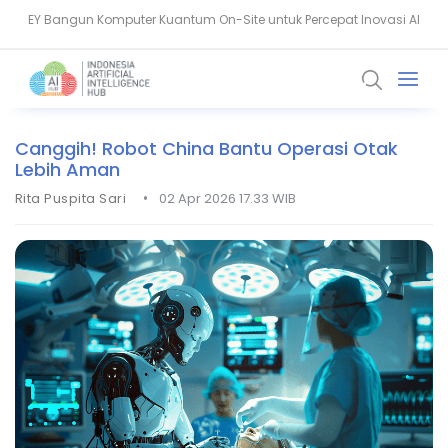
Aiven Dorong Sovereign AI untuk Perkuat Layanan Kesehatan RI
Canggih! Robot China Bantu Operasi Otak
Lebih Aman
•
Rita Puspita Sari
02 Apr 2026 17.33 WIB