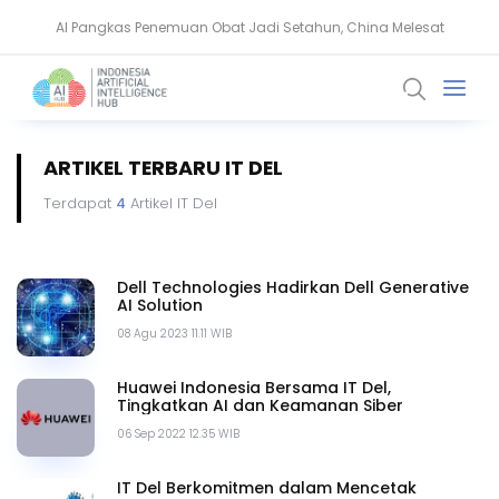
AI Pangkas Penemuan Obat Jadi Setahun, China Melesat
NVIDIA Bentuk Aliansi AI Open Source untuk Perkuat Keamanan Siber
ARTIKEL TERBARU IT DEL
Terdapat
4
Artikel IT Del
Dell Technologies Hadirkan Dell Generative
AI Solution
08 Agu 2023 11.11 WIB
Huawei Indonesia Bersama IT Del,
Tingkatkan AI dan Keamanan Siber
06 Sep 2022 12.35 WIB
IT Del Berkomitmen dalam Mencetak