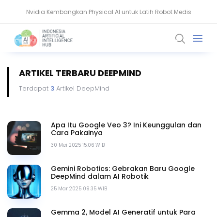
Nvidia Kembangkan Physical AI untuk Latih Robot Medis
AMD Gandeng Core Scientific Bangun Infrastruktur AI Raksasa
ARTIKEL TERBARU DEEPMIND
Terdapat
3
Artikel DeepMind
Apa Itu Google Veo 3? Ini Keunggulan dan
Cara Pakainya
30 Mei 2025 15.06 WIB
Gemini Robotics: Gebrakan Baru Google
DeepMind dalam AI Robotik
25 Mar 2025 09.35 WIB
Gemma 2, Model AI Generatif untuk Para