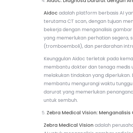
Aidoc: Diagnosa Darurat dengan Ana
Aidoc
adalah platform berbasis AI yan
terutama CT scan, dengan tujuan mend
bekerja dengan menganalisis gambar C
yang memerlukan perhatian segera, s
(tromboemboli), dan perdarahan int
Keunggulan Aidoc terletak pada kema
membantu dokter dan tenaga medis 
melakukan tindakan yang diperlukan. 
membantu mengurangi waktu tunggu di
darurat yang memerlukan penanganan
untuk sembuh.
Zebra Medical Vision: Menganalisis
Zebra Medical Vision
adalah perusaha