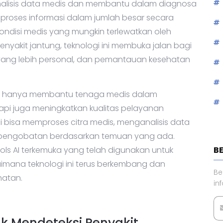
alisis data medis dan membantu dalam diagnosa
roses informasi dalam jumlah besar secara
ondisi medis yang mungkin terlewatkan oleh
nyakit jantung, teknologi ini membuka jalan bagi
yang lebih personal, dan pemantauan kesehatan
dak hanya membantu tenaga medis dalam
tapi juga meningkatkan kualitas pelayanan
ni bisa memproses citra medis, menganalisis data
i pengobatan berdasarkan temuan yang ada.
tools AI terkemuka yang telah digunakan untuk
B
aimana teknologi ini terus berkembang dan
Be
hatan.
in
uk Mendeteksi Penyakit