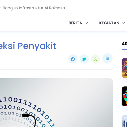
 Bangun Infrastruktur AI Raksasa
adi Setahun, China Melesat
BERITA
KEGIATAN
eksi Penyakit
A