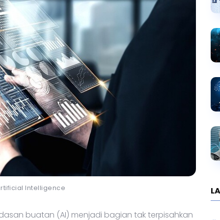
Artificial Intelligence
LA
rdasan buatan (AI) menjadi bagian tak terpisahkan