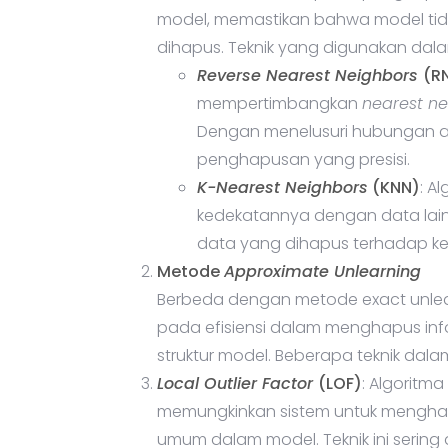
model, memastikan bahwa model tidak 
dihapus. Teknik yang digunakan dalam
Reverse Nearest Neighbors
(R
mempertimbangkan
nearest n
Dengan menelusuri hubungan a
penghapusan yang presisi.
K-Nearest Neighbors
(KNN)
: A
kedekatannya dengan data lain
data yang dihapus terhadap ke
Metode
Approximate Unlearning
Berbeda dengan metode exact unlearn
pada efisiensi dalam menghapus in
struktur model. Beberapa teknik dalam
Local Outlier Factor
(LOF)
: Algoritm
memungkinkan sistem untuk menghap
umum dalam model. Teknik ini serin