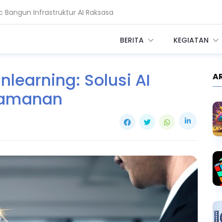
adi Setahun, China Melesat
BERITA
KEGIATAN
learning: Solusi AI
A
Keamanan