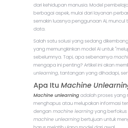
dari kehidupan manusia. Model pembelaja
berbagai aspek, mulai dari layanan perb
semakin luasnya penggunaan AI, muncul t
data.
Salah satu solusi yang sedang dikemban
yang memungkinkan model AI untuk "melupa
sebelumnya. Tapi, apa sebenarnya
machi
mengapa ini penting? Artikel ini akan 
unlearning
, tantangan yang dihadapi, se
Apa Itu
Machine Unlearni
Machine unlearning
adalah proses yang 
menghapus atau melupakan informasi tert
dengan
machine learning
yang berfokus 
machine unlearning
bertujuan untuk men
harus melatih ulang model dari awal.