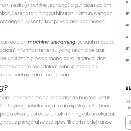
ran mesin (
machine learning
) digunakan dalam
ankan, kesehatan, hingga hiburan. Namun, dengan
antangan besar terkait privasi dan keamanan
gkan adalah
machine unlearning
, sebuah metode
kan" informasi tertentu yang telah dipelajari
ne unlearning
, bagaimana cara kerjanya, dan
membahas secara mendalam konsep
machine
rta prospeknya di masa depan.
ng
?
B
memungkinkan model kecerdasan buatan untuk
Be
entu yang sebelumnya telah dipelajari. Berbeda
in
pada akumulasi data untuk meningkatkan akurasi,
ghapus pengaruh data spesifik dari model tanpa