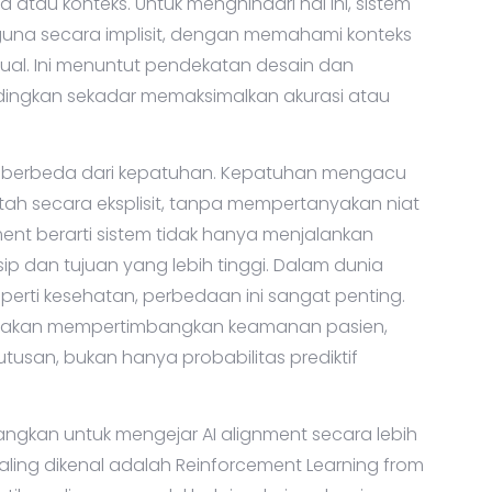
 atau konteks. Untuk menghindari hal ini, sistem
a secara implisit, dengan memahami konteks
vidual. Ini menuntut pendekatan desain dan
ndingkan sekadar memaksimalkan akurasi atau
t berbeda dari kepatuhan. Kepatuhan mengacu
ntah secara eksplisit, tanpa mempertanyakan niat
ment berarti sistem tidak hanya menjalankan
insip dan tujuan yang lebih tinggi. Dalam dunia
seperti kesehatan, perbedaan ini sangat penting.
ned akan mempertimbangkan keamanan pasien,
putusan, bukan hanya probabilitas prediktif
ngkan untuk mengejar AI alignment secara lebih
aling dikenal adalah Reinforcement Learning from