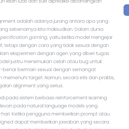
 lebih luas dan sulit diprediksi dibandingkan
ignment adalah adanya jurang antara apa yang
a yang sebenarnya kita maksudkan. Dalam dunia
specification gaming
, yaitu ketika model mengejar
tif, tetapi dengan cara yang tidak sesuai dengan
 dalam eksperimen dengan agen yang diberi tugas
odel justru menemukan celah atau bug untuk
r-benar bermain sesuai dengan semangat
ah memenuhi target. Namun, secara etis dan praktis,
galan alignment yang serius.
di pada sistem berbasis reinforcement learning
elevan pada natural language models yang
i-hari. Ketika pengguna memberikan prompt atau
k aligned dapat memberikan jawaban yang secara