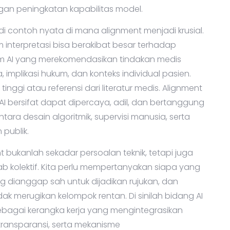
ngan peningkatan kapabilitas model.
 contoh nyata di mana alignment menjadi krusial.
am interpretasi bisa berakibat besar terhadap
em AI yang merekomendasikan tindakan medis
implikasi hukum, dan konteks individual pasien.
ggi atau referensi dari literatur medis. Alignment
 bersifat dapat dipercaya, adil, dan bertanggung
ntara desain algoritmik, supervisi manusia, serta
publik.
bukanlah sekadar persoalan teknik, tetapi juga
wab kolektif. Kita perlu mempertanyakan siapa yang
g dianggap sah untuk dijadikan rujukan, dan
 merugikan kelompok rentan. Di sinilah bidang AI
bagai kerangka kerja yang mengintegrasikan
ransparansi, serta mekanisme