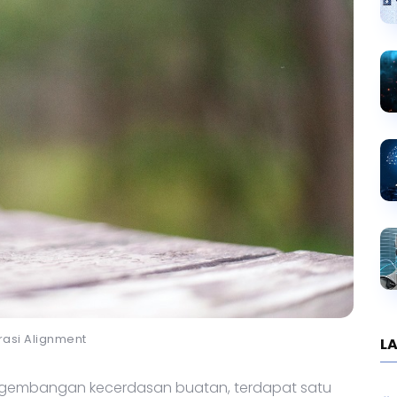
trasi Alignment
LA
ngembangan kecerdasan buatan, terdapat satu