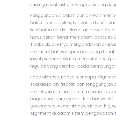
misalignment justru meningkat seiring de
Penggunaan AI dalam dunia medis menjadi
Dalam skenario klinis, kesalahan kecil dal
kesehatan dan keselamatan pasien. Sist
harus benar-benar memahami batas etika, 
Tidak cukup hanya mengandalkan akurasi tin
menuntut bahwa keputusan yang dibuat AI
jawab secara sosial. Ini menuntut sinergi a
regulasi yang berpihak pada perlindungan 
Pada akhirnya, upaya mencapai alignment 
soal kebijakan, filsafat, dan tanggung ja
menetapkan tujuan sistem, nilai mana yan
bagaimana cara memastikan bahwa AI tidak
governance memainkan peran penting, se
alignment ke dalam sistem pengawasan, t