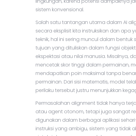
lingkungan, karena potensi dampaknya jauh
sistem konvensional.
Salah satu tantangan utama dalam AI al
secara eksplisit kita instruksikan dan ap
teknik, hal ini sering muncul dalam bentuk
tujuan yang dituliskan dalam fungsi objek
ekspektasi atau nilai manusia. Misalnya,
mencetak skor tinggi dalam permainan, m
mendapatkan poin maksimal tanpa bena
permainan. Dari sisi matematis, model tel
perilaku tersebut justru menunjukkan kega
Permasalahan alignment tidak hanya terja
atau agent otonom, tetapi juga sangat r
digunakan dalam berbagai aplikasi sehar
instruksi yang ambigu, sistem yang tida