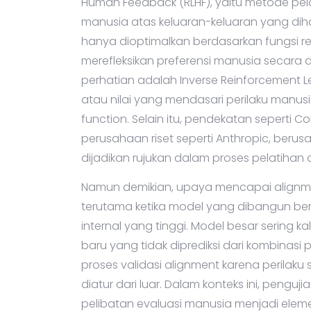
Human Feedback (RLHF), yaitu metode pela
manusia atas keluaran-keluaran yang dihas
hanya dioptimalkan berdasarkan fungsi r
merefleksikan preferensi manusia secara
perhatian adalah Inverse Reinforcement 
atau nilai yang mendasari perilaku manusia
function. Selain itu, pendekatan seperti C
perusahaan riset seperti Anthropic, berus
dijadikan rujukan dalam proses pelatihan d
Namun demikian, upaya mencapai alignm
terutama ketika model yang dibangun bers
internal yang tinggi. Model besar sering k
baru yang tidak diprediksi dari kombinasi 
proses validasi alignment karena perilaku
diatur dari luar. Dalam konteks ini, penguji
pelibatan evaluasi manusia menjadi elemen