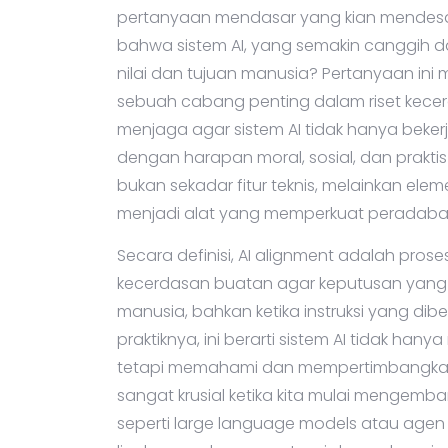
pertanyaan mendasar yang kian mendesa
bahwa sistem AI, yang semakin canggih da
nilai dan tujuan manusia? Pertanyaan ini m
sebuah cabang penting dalam riset kec
menjaga agar sistem AI tidak hanya bekerja
dengan harapan moral, sosial, dan prakt
bukan sekadar fitur teknis, melainkan e
menjadi alat yang memperkuat peradaba
Secara definisi, AI alignment adalah pro
kecerdasan buatan agar keputusan yang 
manusia, bahkan ketika instruksi yang dib
praktiknya, ini berarti sistem AI tidak ha
tetapi memahami dan mempertimbangkan ni
sangat krusial ketika kita mulai mengemb
seperti large language models atau agen 