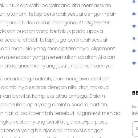
k untuk dijawab: bagaimana kita memastikan
n otonom, tetap bertindak sesuai dengan nilai-
enjadi inti dari diskusi mengenai
AI alignment
,
erdasan buatan yang berfokus pada upaya
 secara efektif, tetapi juga bertindak sesuai
is dari manusia yang menciptakannya. Alignment
lemen mendasar yang menentukan apakah AI akan
n atau ancaman yang justru melemahkannya.
ses merancang, melatih, dan mengawasi sistem
diambilnya selaras dengan nilai dan maksud
B
erikan bersifat kompleks atau ambigu. Dalam
nya melakukan apa yang diminta secara harfiah,
Be
at di balik perintah tersebut. Alignment menjadi
in
angkan sistem yang bersifat general-purpose,
otonom yang belajar dari interaksi dengan