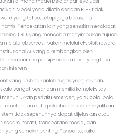
tihan di mana model belajar dari evaluasi
ilkan. Model yang dilatih dengan RLHF tidak
eward yang tetap, tetapi juga berusaha
 dinamis. Pendekatan lain yang semakin mendapat
Learning (IRL), yang mencoba menyimpulkan tujuan
 melalui observasi, bukan melalui eksplisit reward
onstitutional AI, yang dikembangkan oleh
aha memberikan prinsip-prinsip moral yang bisa
an inferensi.
ent yang utuh bukanlah tugas yang mudah,
kala sangat besar dan memiliki kompleksitas
ali menunjukkan perilaku emergen, yaitu pola-pola
parameter dan data pelatihan. Hal ini menyulitkan
 sistem tidak sepenuhnya dapat dijelaskan atau
an secara iteratif, transparansi model, dan
 yang semakin penting. Tanpa itu, risiko