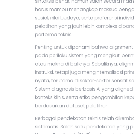
sintaksis benar, namun salah secara makna
harus mampu menangkap maksud penggun
sosial, nilai budaya, serta preferensi indi
pelatihan yang jauh lebih kompleks diba
performa teknis.
Penting untuk dipahami bahwa alignmen
pada perilaku sistem yang mengikuti peri
atau makna di baliknya. Sebaliknya, align
instruksi, tetapi juga menginternalisasi pr
nyata, terutama di sektor-sektor sensitif 
Sistem diagnosis berbasis AI yang alig
konteks klinis, serta etika pengambilan ke
berdasarkan dataset pelatihan.
Berbagai pendekatan teknis telah dikemba
sistematis. Salah satu pendekatan yang p