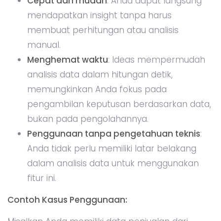
Penggunaan tanpa pengetahuan teknis
:
Anda tidak perlu memiliki latar belakang
dalam analisis data untuk menggunakan
fitur ini.
Contoh Kasus Penggunaan:
Misalkan Anda memiliki data penjualan dari
berbagai toko cabang di seluruh Indonesia.
Dengan
Ideas
, Anda bisa dengan cepat
menemukan toko mana yang mengalami
peningkatan penjualan tertinggi dalam periode
tertentu, atau sebaliknya, menemukan toko
yang mengalami penurunan penjualan drastis.
Excel bahkan dapat mengidentifikasi faktor-
faktor lain yang berpengaruh pada penjualan