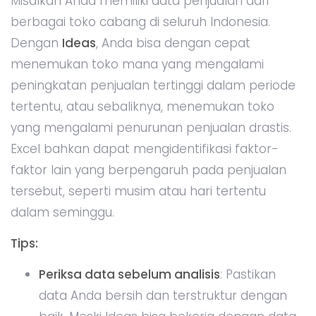
tersebut, seperti musim atau hari tertentu
dalam seminggu.
Tips:
Periksa data sebelum analisis
: Pastikan
data Anda bersih dan terstruktur dengan
baik. Meski Ideas bisa bekerja dengan data
yang kompleks, hasilnya akan lebih optimal
jika data Anda tidak berisi kesalahan atau
informasi duplikat.
Gunakan pivot table bersama Ideas
: Anda
bisa menggunakan
pivot table
untuk
memvisualisasikan hasil analisis yang
disarankan oleh Ideas, sehingga hasilnya
lebih mudah dipahami oleh tim Anda.