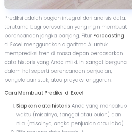
Sebuah jendela baru akan muncul,
menampilkan grafik prediksi berdasarkan
data Anda. Anda bisa menyesuaikan
parameter, seperti panjang periode
prediksi dan model prediksi (linear atau
eksponensial).
Klik
Create
untuk menyelesaikan prediksi,
dan Excel akan menambahkan prediksi tren
ke lembar kerja Anda, bersama dengan
grafik.
Manfaat Prediksi di Excel:
Mudah digunakan
: Anda tidak perlu menjadi
ahli statistik untuk menggunakan fitur ini.
Pengambilan keputusan yang lebih baik
: