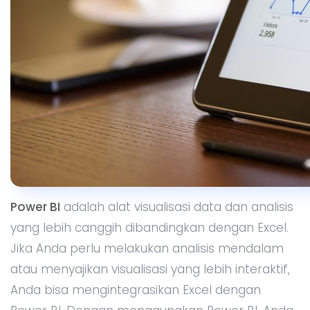
Analisis lanjutan
: Power BI menawarkan
kemampuan analisis yang jauh lebih dalam
dibandingkan Excel, termasuk kemampuan
untuk memanfaatkan algoritma AI dan
machine learning.
Visualisasi interaktif
: Anda bisa membuat
dashboard yang lebih dinamis dan
interaktif, memungkinkan Anda untuk
mengeksplorasi data secara lebih fleksibel.
Dukungan real-time
: Power BI mendukung
pembaruan data secara real-time,
sehingga Anda bisa terus memantau
perubahan yang terjadi tanpa harus
memuat ulang data secara manual.
Contoh Penggunaan: