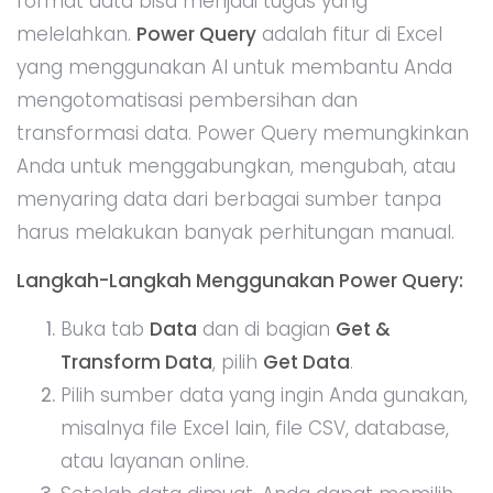
Manfaat Menggunakan Power Query:
Otomatisasi penuh
: Power Query
memungkinkan Anda menyimpan
transformasi data, sehingga bisa
diterapkan secara otomatis pada dataset
baru.
Bersifat dinamis
: Setiap kali sumber data
diperbarui, Power Query dapat dengan
mudah memuat dan memproses ulang
data tanpa perlu pengaturan ulang.
Pembersihan data cepat
: Menggunakan
Power Query, Anda dapat membersihkan
data dari kesalahan umum seperti duplikat,
nilai kosong, atau format yang tidak sesuai