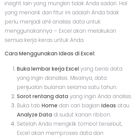
penjualan bulanan selama satu tahun.
Sorot rentang data
yang ingin Anda analisis.
Buka tab
Home
dan cari bagian
Ideas
atau
Analyze Data
di sudut kanan ribbon.
Setelah Anda mengklik tombol tersebut,
Excel akan memproses data dan
memberikan beberapa insight otomatis.
Misalnya, Excel dapat menunjukkan bahwa
penjualan meningkat setiap kuartal
tertentu atau menemukan anomali dalam
data.
Anda bisa mengeklik insight yang
ditampilkan untuk mempelajari lebih lanjut
atau menyimpannya untuk analisis lebih
lanjut.