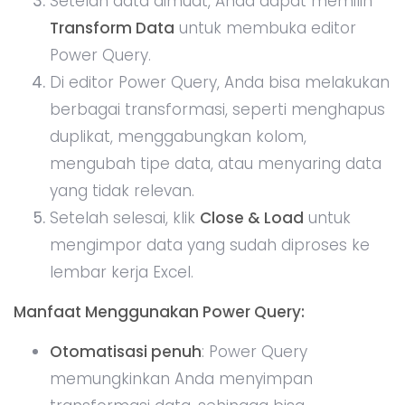
hanya dengan beberapa klik.
Contoh Penggunaan:
Jika Anda bekerja dengan data penjualan yang
diimpor dari berbagai sumber, Power Query
dapat membantu menggabungkan data dari
berbagai file, membersihkan data yang tidak
konsisten, dan memprosesnya menjadi laporan
yang dapat digunakan.
Tips:
Gunakan fungsi ‘M’
: Power Query
menggunakan bahasa pemrograman yang
disebut ‘M’. Jika Anda lebih berpengalaman,
Anda bisa menulis rumus untuk melakukan