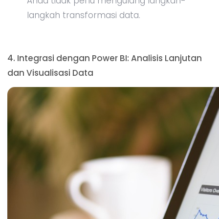
Cara Menghubungkan Excel dengan Power BI:
Siapkan data di Excel.
Di tab
File
, pilih
Publish
dan kemudian
Publish to Power BI
.
Data Excel Anda akan diunggah ke Power BI,
dan di sana Anda bisa mulai membuat
laporan dan visualisasi interaktif.
Anda juga dapat menggunakan
Natural
Language Query
di Power BI untuk
mendapatkan insight data hanya dengan
mengetikkan pertanyaan, seperti "Berapa
penjualan bulan lalu?"
Manfaat Power BI: