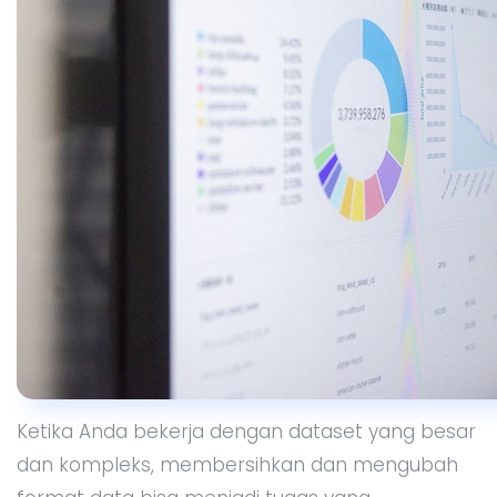
Transform Data
, pilih
Get Data
.
Pilih sumber data yang ingin Anda gunakan,
misalnya file Excel lain, file CSV, database,
atau layanan online.
Setelah data dimuat, Anda dapat memilih
Transform Data
untuk membuka editor
Power Query.
Di editor Power Query, Anda bisa melakukan
berbagai transformasi, seperti menghapus
duplikat, menggabungkan kolom,
mengubah tipe data, atau menyaring data
yang tidak relevan.
Setelah selesai, klik
Close & Load
untuk
mengimpor data yang sudah diproses ke
lembar kerja Excel.