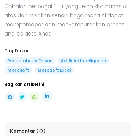
ARTIKEL TERPOPULER
Mengubah Foto Menjadi Video dengan AI,
Berikut Caranya!
08 Agu 2024 12.44 WIB
LMArena.ai: Platform Crowdsourced untuk
Evaluasi AI
20 Mar 2025 15.31 WIB
Internet of Things (IoT): Pengertian, Cara
Kerja dan Contohnya
24 Jan 2024 10.41 WIB