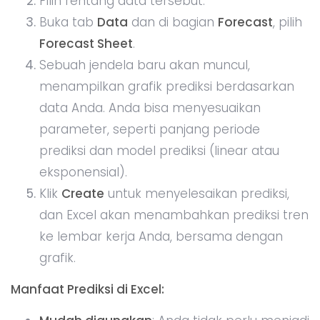
Prediksi membantu Anda membuat
keputusan yang lebih berdasarkan data,
seperti kapan waktu terbaik untuk
meningkatkan produksi atau menurunkan
harga.
Visualisasi yang jelas
: Prediksi tren
ditampilkan dalam bentuk grafik, sehingga
memudahkan untuk memahami arah data
Anda ke depan.
Contoh Kasus:
Jika Anda memiliki data penjualan bulanan
selama dua tahun terakhir, Anda dapat
menggunakan fitur
Forecasting
untuk
memprediksi penjualan selama enam bulan