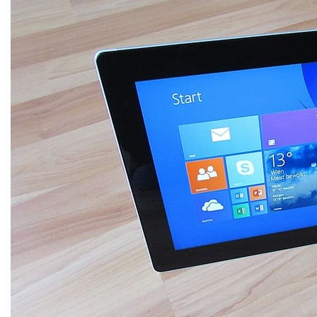
terutama bagi perusahaan yang ingin membuat
perencanaan jangka panjang. Fitur
Forecasting
di Excel menggunakan algoritma AI untuk
memprediksi tren di masa depan berdasarkan
data historis yang Anda miliki. Ini sangat berguna
dalam hal seperti perencanaan penjualan,
pengelolaan stok, atau proyeksi anggaran.
Cara Membuat Prediksi di Excel:
Siapkan data historis
Anda yang mencakup
waktu (misalnya, tanggal atau bulan) dan
nilai (misalnya, angka penjualan atau laba).
Pilih rentang data tersebut.
Buka tab
Data
dan di bagian
Forecast
, pilih
Forecast Sheet
.