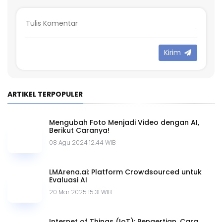
Apa itu Deep Learning? Cara Kerja dan
Contohnya
29 Jul 2024 13.38 WIB
Apa Itu Blackbox AI? Berikut Fungsi Dan
Fiturnya
29 Sep 2024 14.23 WIB
Top 10 Aplikasi AI Paling Sering Dipakai,
ChatGPT Paling Populer
02 Mei 2024 19.17 WIB
LABEL ARTIKEL TERPOPULER
Artificial Intelligence
AI Generative