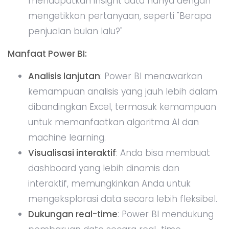
Power BI memungkinkan Anda
menggabungkan data dari berbagai
sumber, seperti database, cloud services,
dan file Excel.
Kesimpulan
Integrasi AI di Microsoft Excel telah mengubah
cara kita bekerja dengan data. Dengan fitur-fitur
seperti
Ideas
,
Forecasting
,
Power Query
, dan
integrasi dengan
Power BI
, Anda dapat
melakukan analisis data dengan cepat,
mendapatkan insight yang berharga, serta
membuat prediksi yang lebih akurat. Fitur-fitur
ini memungkinkan pengguna dari berbagai latar