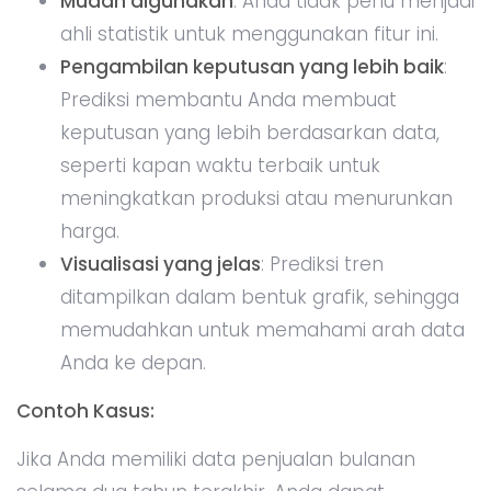
atau satu tahun ke depan. Ini akan memberikan
pandangan mengenai musim penjualan yang
mungkin akan melonjak, sehingga Anda dapat
mengatur strategi pemasaran atau
pengelolaan stok dengan lebih baik.
Tips:
Perbarui prediksi secara berkala
: Karena
data aktual terus berkembang, sebaiknya
Anda memperbarui prediksi secara berkala
agar tetap relevan.
Gunakan data yang cukup panjang
:
Semakin panjang data historis yang Anda
miliki, semakin akurat prediksi yang
dihasilkan. Jangan menggunakan data yang