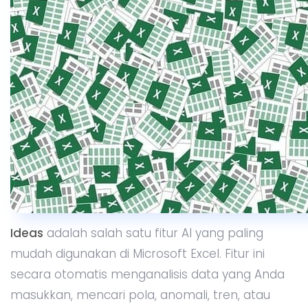
Ideas
adalah salah satu fitur AI yang paling
mudah digunakan di Microsoft Excel. Fitur ini
secara otomatis menganalisis data yang Anda
masukkan, mencari pola, anomali, tren, atau
insight lain yang mungkin tidak Anda sadari. Hal
yang menarik dari fitur ini adalah Anda tidak
perlu menjadi ahli analisis data untuk
menggunakannya – Excel akan melakukan
semua kerja keras untuk Anda.
Cara Menggunakan Ideas di Excel:
Buka lembar kerja Excel
yang berisi data
yang ingin dianalisis. Misalnya, data