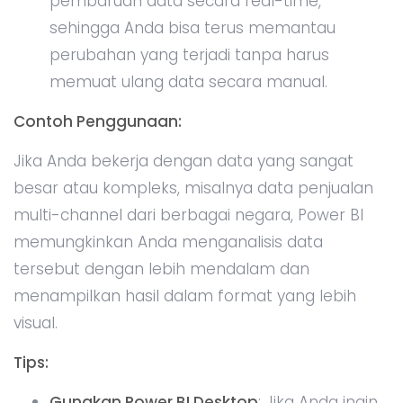
belakang untuk memanfaatkan data secara
maksimal tanpa harus menjadi ahli statistik atau
pemrogram.
Dengan semakin berkembangnya teknologi AI,
Microsoft Excel terus menjadi alat yang sangat
penting dalam dunia bisnis dan analisis data.
Baik Anda seorang manajer, analis data, atau
pemilik bisnis, memanfaatkan AI di Excel akan
membantu Anda mengambil keputusan yang
lebih tepat berdasarkan data yang ada.
Cobalah berbagai fitur yang telah kita bahas di
atas dan rasakan sendiri bagaimana AI dapat
mempercepat dan menyempurnakan proses
analisis data Anda.