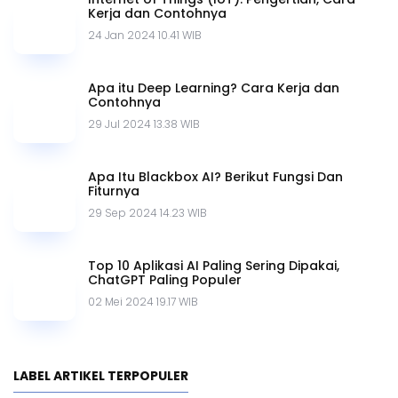
Cloud Computing
Machine Learning
Aplikasi Artificial Intelligence
Transformasi Digital
BERLANGGANAN
Berlangganan newsletter kami dan dapatkan informasi
terbaru.
SUBMIT
Untuk mendapatkan poin setelah membaca berita ini,
silakan
login
terlebih dahulu.