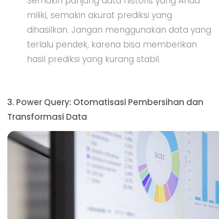
Ketika Anda bekerja dengan dataset yang besar
dan kompleks, membersihkan dan mengubah
format data bisa menjadi tugas yang
melelahkan.
Power Query
adalah fitur di Excel
yang menggunakan AI untuk membantu Anda
mengotomatisasi pembersihan dan
transformasi data. Power Query memungkinkan
Anda untuk menggabungkan, mengubah, atau
menyaring data dari berbagai sumber tanpa
harus melakukan banyak perhitungan manual.
Langkah-Langkah Menggunakan Power Query:
Buka tab
Data
dan di bagian
Get &