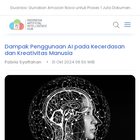
Guardoc Gunakan Amazon Nova untuk Proses 1 Juta Dokumen
Agentic Hospital, Strategi Salesforce Ubah Layanan Kesehatan
Klinis
Dampak Penggunaan AI pada Kecerdasan
dan Kreativitas Manusia
•
Pabila Syaftahan
31 Okt 2024 06.50 WIB