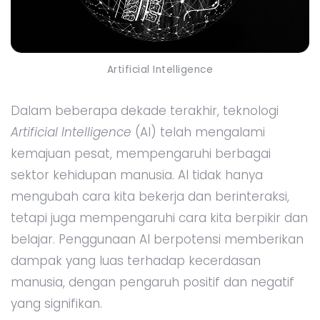
Artificial Intelligence
Dalam beberapa dekade terakhir, teknologi
Artificial Intelligence
(AI) telah mengalami
kemajuan pesat, mempengaruhi berbagai
sektor kehidupan manusia. AI tidak hanya
mengubah cara kita bekerja dan berinteraksi,
tetapi juga mempengaruhi cara kita berpikir dan
belajar. Penggunaan AI berpotensi memberikan
dampak yang luas terhadap kecerdasan
manusia, dengan pengaruh positif dan negatif
yang signifikan.