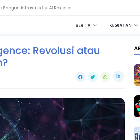
 Bangun Infrastruktur AI Raksasa
adi Setahun, China Melesat
BERITA
KEGIATAN
ligence: Revolusi atau
A
n?