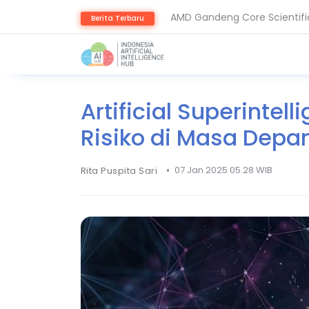
AMD Gandeng Core Scientific
Berita Terbaru
AI Pangkas Penemuan Obat J
Artificial Superintel
Risiko di Masa Depa
•
07 Jan 2025 05.28 WIB
Rita Puspita Sari