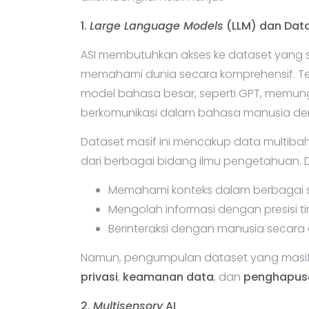
1.
Large Language Models
(LLM) dan Data
ASI membutuhkan akses ke dataset yang 
memahami dunia secara komprehensif. T
model bahasa besar, seperti GPT, memung
berkomunikasi dalam bahasa manusia deng
Dataset masif ini mencakup data multibah
dari berbagai bidang ilmu pengetahuan. 
Memahami konteks dalam berbagai si
Mengolah informasi dengan presisi ti
Berinteraksi dengan manusia secara
Namun, pengumpulan dataset yang masif
privasi
,
keamanan data
, dan
penghapus
2.
Multisensory
AI