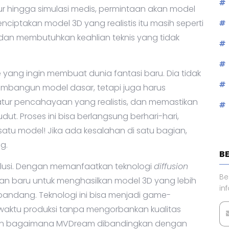
tur hingga simulasi medis, permintaan akan model
menciptakan model 3D yang realistis itu masih seperti
, dan membutuhkan keahlian teknis yang tidak
ang ingin membuat dunia fantasi baru. Dia tidak
bangun model dasar, tetapi juga harus
ur pencahayaan yang realistis, dan memastikan
ut. Proses ini bisa berlangsung berhari-hari,
tu model! Jika ada kesalahan di satu bagian,
ng.
B
olusi. Dengan memanfaatkan teknologi
diffusion
Be
 baru untuk menghasilkan model 3D yang lebih
in
pandang. Teknologi ini bisa menjadi game-
i waktu produksi tanpa mengorbankan kualitas
 Dan bagaimana MVDream dibandingkan dengan