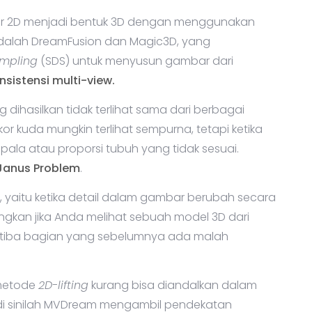
r 2D menjadi bentuk 3D dengan menggunakan
adalah DreamFusion dan Magic3D, yang
ampling
(SDS) untuk menyusun gambar dari
nsistensi multi-view.
ng dihasilkan tidak terlihat sama dari berbagai
or kuda mungkin terlihat sempurna, tetapi ketika
kepala atau proporsi tubuh yang tidak sesuai.
 Janus Problem
.
, yaitu ketika detail dalam gambar berubah secara
gkan jika Anda melihat sebuah model 3D dari
iba-tiba bagian yang sebelumnya ada malah
metode
2D-lifting
kurang bisa diandalkan dalam
n di sinilah MVDream mengambil pendekatan