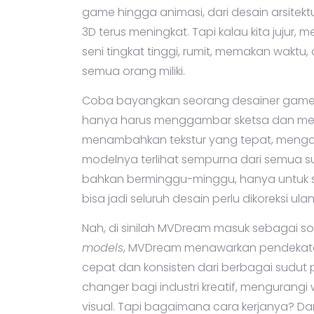
game hingga animasi, dari desain arsitek
3D terus meningkat. Tapi kalau kita jujur, 
seni tingkat tinggi, rumit, memakan waktu
semua orang miliki.
Coba bayangkan seorang desainer game y
hanya harus menggambar sketsa dan mem
menambahkan tekstur yang tepat, mengat
modelnya terlihat sempurna dari semua sud
bahkan berminggu-minggu, hanya untuk sa
bisa jadi seluruh desain perlu dikoreksi ula
Nah, di sinilah MVDream masuk sebagai s
models
, MVDream menawarkan pendekatan
cepat dan konsisten dari berbagai sudut 
changer bagi industri kreatif, mengurang
visual. Tapi bagaimana cara kerjanya?