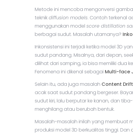
Metode ini mencoba mengonversi gamba
teknik
diffusion models
. Contoh terkenal 
menggunakan model
score distillation s
berbagai sudut. Masalah utamanya?
Inko
Inkonsistensi ini terjadi ketika model 3D ya
sudut pandang. Misalnya, dari depan, seek
dilihat dari samping, ia bisa memiliki dua 
Fenomena ini dikenal sebagai
Multi-face
Selain itu, ada juga masalah
Content Drift
acak saat sudut pandang bergeser. Bayan
sudut kiri, lalu berputar ke kanan, dan t
menghilang atau berubah bentuk.
Masalah-masalah inilah yang membuat 
produksi model 3D berkualitas tinggi. Da