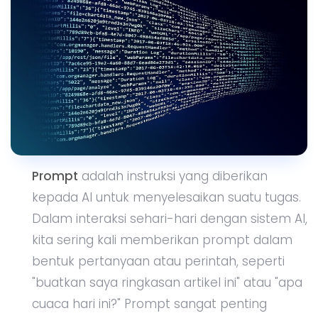
Prompt
adalah instruksi yang diberikan
kepada AI untuk menyelesaikan suatu tugas.
Dalam interaksi sehari-hari dengan sistem AI,
kita sering kali memberikan prompt dalam
bentuk pertanyaan atau perintah, seperti
"buatkan saya ringkasan artikel ini" atau "apa
cuaca hari ini?" Prompt sangat penting