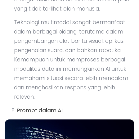
yang tidak terlihat oleh manusia.
Teknologi multimodal sangat bermanfaat
dalam berbagai bidang, terutama dalam
pengembangan alat bantu visual, aplikasi
pengenalan suara, dan bahkan robotika.
Kemampuan untuk memproses berbagai
modalitas data ini memungkinkan AI untuk
memahami situasi secara lebih mendalam
dan menghasilkan respons yang lebih
relevan.
Prompt dalam AI