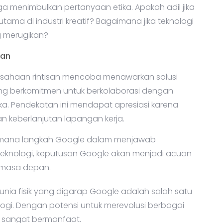
uga menimbulkan pertanyaan etika. Apakah adil jika
tama di industri kreatif? Bagaimana jika teknologi
g merugikan?
pan
rusahaan rintisan mencoba menawarkan solusi
g berkomitmen untuk berkolaborasi dengan
ka. Pendekatan ini mendapat apresiasi karena
 keberlanjutan lapangan kerja.
imana langkah Google dalam menjawab
 teknologi, keputusan Google akan menjadi acuan
 masa depan.
nia fisik yang digarap Google adalah salah satu
gi. Dengan potensi untuk merevolusi berbagai
ng sangat bermanfaat.