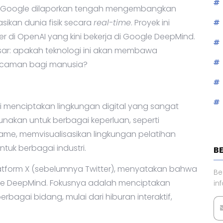
ru, Google dilaporkan tengah mengembangkan
ikan dunia fisik secara
real-time
. Proyek ini
r di OpenAI yang kini bekerja di Google DeepMind.
ar: apakah teknologi ini akan membawa
ancaman bagi manusia?
ti menciptakan lingkungan digital yang sangat
gunakan untuk berbagai keperluan, seperti
ame, memvisualisasikan lingkungan pelatihan
uk berbagai industri.
B
tform X (sebelumnya Twitter), menyatakan bahwa
Be
gle DeepMind. Fokusnya adalah menciptakan
in
gai bidang, mulai dari hiburan interaktif,