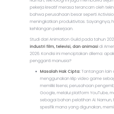
Namun, teknologi ini juga membawa seju
pekerja kreatif merasa terancam oleh tekn
bahwa perusahaan besar seperti Activisio
meningkatkan produktivitas. Sayangnya, 
kehilangan pekerjaan.
Studi dari Animation Guild pada tahun 20
industri film, televisi, dan animasi
di Amer
2026. Kondisi ini menciptakan dilema: ap
pengganti manusia?
Masalah Hak Cipta:
Tantangan lain 
menggunakan klip video game sebagai
memiliki lisensi, perusahaan peng
Google, melalui platform YouTube, 
sebagai bahan pelatihan AI. Namun,
spesifik mana yang digunakan, memicu