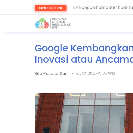
EY Bangun Komputer Kuantum
Berita Terbaru
Aiven Dorong Sovereign AI u
Google Kembangkan A
Inovasi atau Ancam
•
12 Jan 2025 15.05 WIB
Rita Puspita Sari