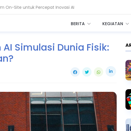
 On-Site untuk Percepat Inovasi AI
ntuk Perkuat Layanan Kesehatan RI
BERITA
KEGIATAN
I Simulasi Dunia Fisik:
A
an?