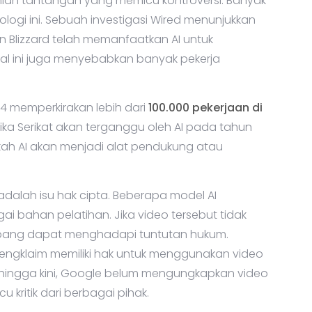
mlah tantangan yang memicu kontroversi. Banyak
ologi ini. Sebuah investigasi Wired menunjukkan
n Blizzard telah memanfaatkan AI untuk
hal ini juga menyebabkan banyak pekerja
24 memperkirakan lebih dari
100.000 pekerjaan di
ika Serikat akan terganggu oleh AI pada tahun
akah AI akan menjadi alat pendukung atau
adalah isu hak cipta. Beberapa model AI
 bahan pelatihan. Jika video tersebut tidak
embang dapat menghadapi tuntutan hukum.
mengklaim memiliki hak untuk menggunakan video
 hingga kini, Google belum mengungkapkan video
 kritik dari berbagai pihak.