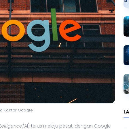
g Kantor Google
LA
ntelligence
/AI) terus melaju pesat, dengan Google