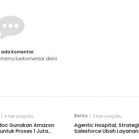
 ada komentar.
rtama berkomentar disini
Berita
|
|
4 hari yang lalu
5 hari yang lalu
doc Gunakan Amazon
Agentic Hospital, Strategi
untuk Proses 1 Juta
Salesforce Ubah Layanan
en Klinis
Kesehatan