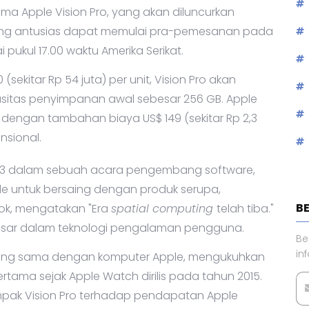
a Apple Vision Pro, yang akan diluncurkan
yang antusias dapat memulai pra-pemesanan pada
i pukul 17.00 waktu Amerika Serikat.
ekitar Rp 54 juta) per unit, Vision Pro akan
itas penyimpanan awal sebesar 256 GB. Apple
 dengan tambahan biaya US$ 149 (sekitar Rp 2,3
nsional.
023 dalam sebuah acara pengembang software,
le untuk bersaing dengan produk serupa,
B
ok, mengatakan "Era
spatial computing
telah tiba."
esar dalam teknologi pengalaman pengguna.
Be
in
yang sama dengan komputer Apple, mengukuhkan
rtama sejak Apple Watch dirilis pada tahun 2015.
pak Vision Pro terhadap pendapatan Apple