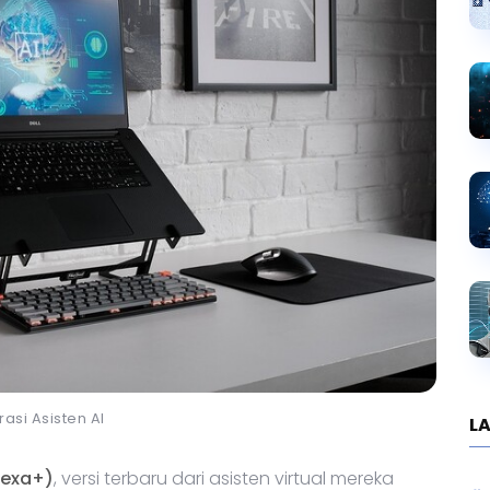
trasi Asisten AI
LA
lexa+)
, versi terbaru dari asisten virtual mereka