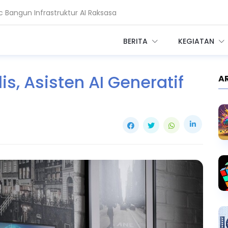
 Bangun Infrastruktur AI Raksasa
adi Setahun, China Melesat
BERITA
KEGIATAN
is, Asisten AI Generatif
A