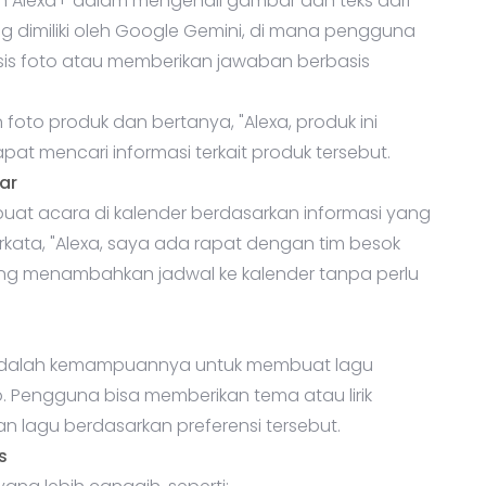
n Alexa+ dalam mengenali gambar dan teks dari
ng dimiliki oleh Google Gemini, di mana pengguna
sis foto atau memberikan jawaban berbasis
foto produk dan bertanya, "Alexa, produk ini
at mencari informasi terkait produk tersebut.
ar
at acara di kalender berdasarkan informasi yang
erkata, "Alexa, saya ada rapat dengan tim besok
gsung menambahkan jadwal ke kalender tanpa perlu
a+ adalah kemampuannya untuk membuat lagu
. Pengguna bisa memberikan tema atau lirik
n lagu berdasarkan preferensi tersebut.
s