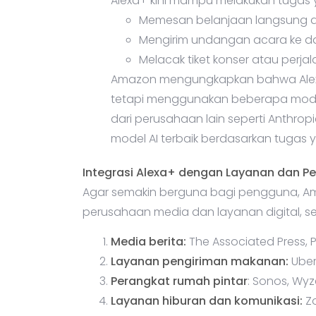
Alexa+ kini mampu melakukan tugas y
Memesan belanjaan langsung d
Mengirim undangan acara ke da
Melacak tiket konser atau perjal
Amazon mengungkapkan bahwa Alexa
tetapi menggunakan beberapa model
dari perusahaan lain seperti Anthrop
model AI terbaik berdasarkan tugas 
Integrasi Alexa+ dengan Layanan dan Pe
Agar semakin berguna bagi pengguna, Am
perusahaan media dan layanan digital, sep
Media berita:
The Associated Press, P
Layanan pengiriman makanan:
Uber
Perangkat rumah pintar
: Sonos, Wyz
Layanan hiburan dan komunikasi:
Zo