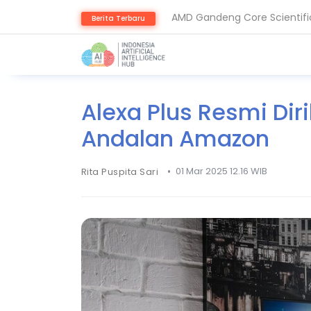
AMD Gandeng Core Scientific
Berita Terbaru
AI Pangkas Penemuan Obat J
Alexa Plus Resmi Diril
Andalan Amazon
•
01 Mar 2025 12.16 WIB
Rita Puspita Sari