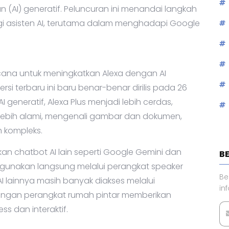
 (AI) generatif. Peluncuran ini menandai langkah
i asisten AI, terutama dalam menghadapi Google
na untuk meningkatkan Alexa dengan AI
si terbaru ini baru benar-benar dirilis pada 26
 generatif, Alexa Plus menjadi lebih cerdas,
ih alami, mengenali gambar dan dokumen,
h kompleks.
n chatbot AI lain seperti Google Gemini dan
B
unakan langsung melalui perangkat speaker
Be
 lainnya masih banyak diakses melalui
in
dengan perangkat rumah pintar memberikan
 dan interaktif.