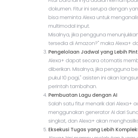
Fitur baru lainnya adalah kemampua
dokumen. Fitur ini serupa dengan ya
bisa meminta Alexa untuk menganali
multimodal input.
Misalnya, jika pengguna menunjukkan 
tersedia di Amazon?" maka Alexa+ dap
Pengelolaan Jadwal yang Lebih Pint
Alexa+ dapat secara otomatis membu
diberikan. Misalnya, jika pengguna b
pukul 10 pagi," asisten ini akan lan
perintah tambahan.
Pembuatan Lagu dengan AI
Salah satu fitur menarik dari Alex
menggunakan generator AI dari Suno
singkat, dan Alexa+ akan menghasilka
Eksekusi Tugas yang Lebih Komplek