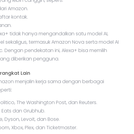
ang lebih canggih, seperti:
ari Amazon.
ftar kontak.
anan.
+ tidak hanya mengandalkan satu model AI,
 sekaligus, termasuk Amazon Nova serta model AI
ic. Dengan pendekatan ini, Alexa+ bisa memilih
yang diberikan pengguna.
rangkat Lain
azon menjalin kerja sama dengan berbagai
erti:
olitico, The Washington Post, dan Reuters.
 Eats dan Grubhub.
e, Dyson, Levoit, dan Bose.
om, Xbox, Plex, dan Ticketmaster.