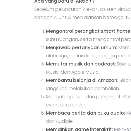
Apa yang Baru di Alexa+?
Sebelum peluncuran Alexa+, asisten virtua
dengan AI untuk menjalankan berbagai tug
Mengontrol perangkat
smart home
suhu ruangan, serta mengontrol per
Menjawab pertanyaan umum:
Membe
olahraga, definisi kata, hingga perh
Memutar musik dan podcast:
Bisa t
Music, dan Apple Music.
Membantu belanja di Amazon:
Bisa
langsung melakukan pembelian.
Mengatur jadwal dan pengingat: Me
event di kalender.
Membaca berita dan buku audio:
Me
dari Audible.
Memainkan game interaktif:
Menyedi