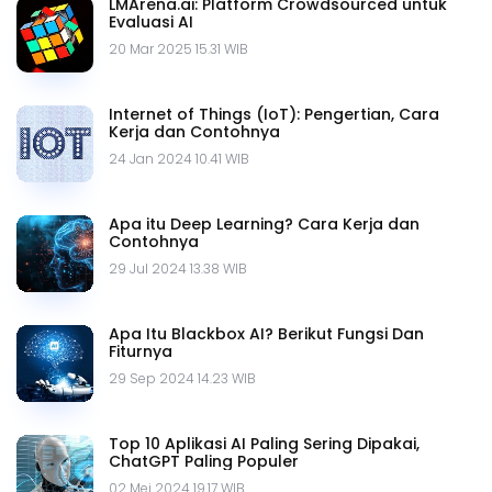
LMArena.ai: Platform Crowdsourced untuk
Evaluasi AI
20 Mar 2025 15.31 WIB
Internet of Things (IoT): Pengertian, Cara
Kerja dan Contohnya
24 Jan 2024 10.41 WIB
Apa itu Deep Learning? Cara Kerja dan
Contohnya
29 Jul 2024 13.38 WIB
Apa Itu Blackbox AI? Berikut Fungsi Dan
Fiturnya
29 Sep 2024 14.23 WIB
Top 10 Aplikasi AI Paling Sering Dipakai,
ChatGPT Paling Populer
02 Mei 2024 19.17 WIB