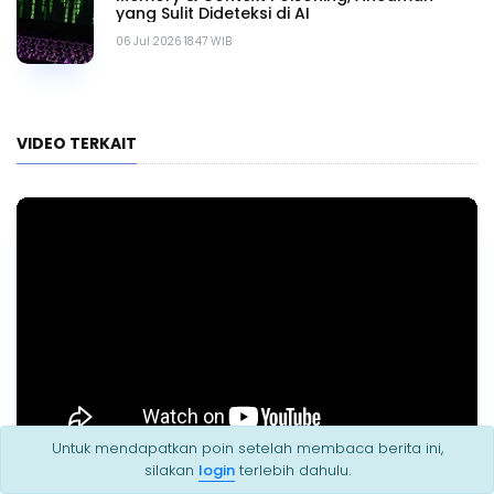
yang Sulit Dideteksi di AI
06 Jul 2026 18.47 WIB
VIDEO TERKAIT
Untuk mendapatkan poin setelah membaca berita ini,
silakan
login
terlebih dahulu.
Laying the Foundation for AI: Why Data Management