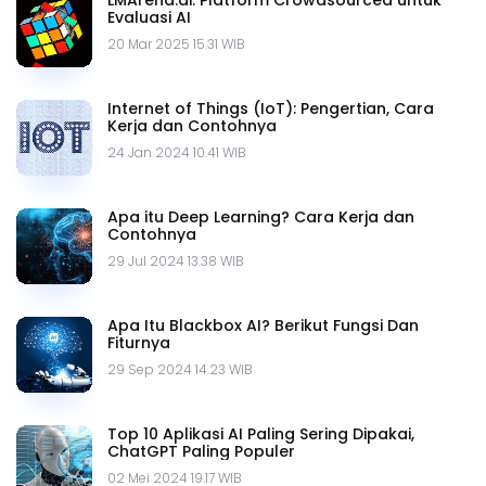
LMArena.ai: Platform Crowdsourced untuk
Evaluasi AI
20 Mar 2025 15.31 WIB
Internet of Things (IoT): Pengertian, Cara
Kerja dan Contohnya
24 Jan 2024 10.41 WIB
Apa itu Deep Learning? Cara Kerja dan
Contohnya
29 Jul 2024 13.38 WIB
Apa Itu Blackbox AI? Berikut Fungsi Dan
Fiturnya
29 Sep 2024 14.23 WIB
Top 10 Aplikasi AI Paling Sering Dipakai,
ChatGPT Paling Populer
02 Mei 2024 19.17 WIB