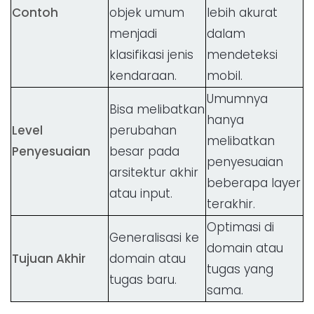
Contoh
objek umum
lebih akurat
menjadi
dalam
klasifikasi jenis
mendeteksi
kendaraan.
mobil.
Umumnya
Bisa melibatkan
hanya
Level
perubahan
melibatkan
Penyesuaian
besar pada
penyesuaian
arsitektur akhir
beberapa layer
atau input.
terakhir.
Optimasi di
Generalisasi ke
domain atau
Tujuan Akhir
domain atau
tugas yang
tugas baru.
sama.