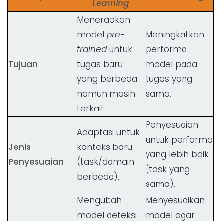
Learning
Menerapkan
model
pre-
Meningkatkan
trained
untuk
performa
Tujuan
tugas baru
model pada
yang berbeda
tugas yang
namun masih
sama.
terkait.
Penyesuaian
Adaptasi untuk
untuk performa
Jenis
konteks baru
yang lebih baik
Penyesuaian
(task/domain
(task yang
berbeda).
sama).
Mengubah
Menyesuaikan
model deteksi
model agar