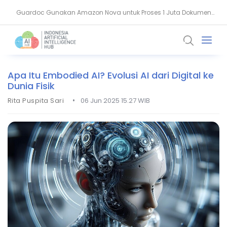
Guardoc Gunakan Amazon Nova untuk Proses 1 Juta Dokumen
Agentic Hospital, Strategi Salesforce Ubah Layanan Kesehatan
Klinis
Apa Itu Embodied AI? Evolusi AI dari Digital ke
Dunia Fisik
•
Rita Puspita Sari
06 Jun 2025 15.27 WIB