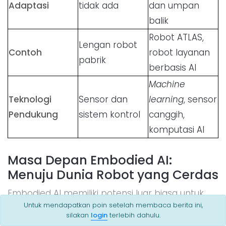
Adaptasi
tidak ada
dan umpan
balik
Robot ATLAS,
Lengan robot
Contoh
robot layanan
pabrik
berbasis AI
Machine
Teknologi
Sensor dan
learning
, sensor
Pendukung
sistem kontrol
canggih,
komputasi AI
Masa Depan Embodied AI:
Menuju Dunia Robot yang Cerdas
Embodied AI memiliki potensi luar biasa untuk
Untuk mendapatkan poin setelah membaca berita ini,
diterapkan di berbagai sektor, mulai dari industri,
silakan
login
terlebih dahulu.
kesehatan, rumah tangga, militer, hingga