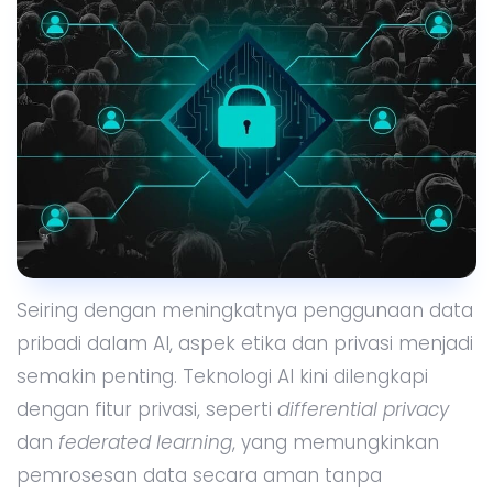
Seiring dengan meningkatnya penggunaan data
pribadi dalam AI, aspek etika dan privasi menjadi
semakin penting. Teknologi AI kini dilengkapi
dengan fitur privasi, seperti
differential privacy
dan
federated learning
, yang memungkinkan
pemrosesan data secara aman tanpa