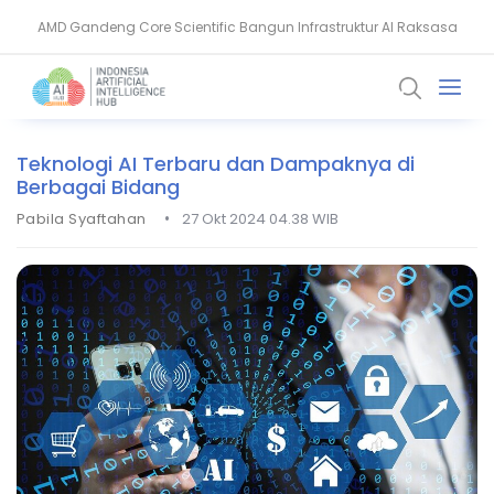
AI Pangkas Penemuan Obat Jadi Setahun, China Melesat
NVIDIA Bentuk Aliansi AI Open Source untuk Perkuat Keamanan Siber
Teknologi AI Terbaru dan Dampaknya di
Berbagai Bidang
•
Pabila Syaftahan
27 Okt 2024 04.38 WIB