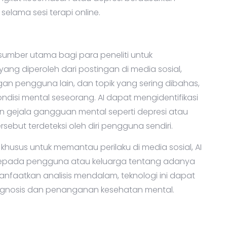
ngkat kecemasan atau depresi berdasarkan
elama sesi terapi online.
l
 sumber utama bagi para peneliti untuk
ang diperoleh dari postingan di media sosial,
engan pengguna lain, dan topik yang sering dibahas,
isi mental seseorang. AI dapat mengidentifikasi
n gejala gangguan mental seperti depresi atau
ebut terdeteksi oleh diri pengguna sendiri.
husus untuk memantau perilaku di media sosial, AI
 kepada pengguna atau keluarga tentang adanya
nfaatkan analisis mendalam, teknologi ini dapat
gnosis dan penanganan kesehatan mental.