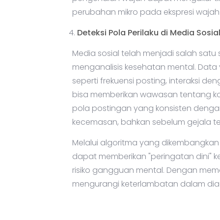
pengenalan wajah dapat mengukur ti
perubahan mikro pada ekspresi wajah s
Deteksi Pola Perilaku di Media Sosia
Media sosial telah menjadi salah satu
menganalisis kesehatan mental. Data y
seperti frekuensi posting, interaksi d
bisa memberikan wawasan tentang kond
pola postingan yang konsisten denga
kecemasan, bahkan sebelum gejala ters
Melalui algoritma yang dikembangkan k
dapat memberikan "peringatan dini"
risiko gangguan mental. Dengan mema
mengurangi keterlambatan dalam dia