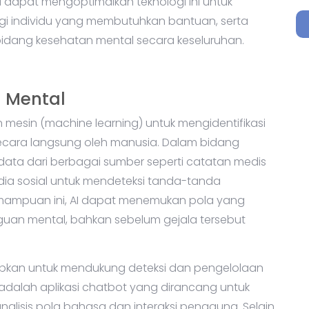
a dapat mengoptimalkan teknologi ini untuk
gi individu yang membutuhkan bantuan, serta
idang kesehatan mental secara keseluruhan.
B
Be
 Mental
in
mesin (machine learning) untuk mengidentifikasi
secara langsung oleh manusia. Dalam bidang
data dari berbagai sumber seperti catatan medis
edia sosial untuk mendeteksi tanda-tanda
ampuan ini, AI dapat menemukan pola yang
an mental, bahkan sebelum gejala tersebut
erapkan untuk mendukung deteksi dan pengelolaan
adalah aplikasi chatbot yang dirancang untuk