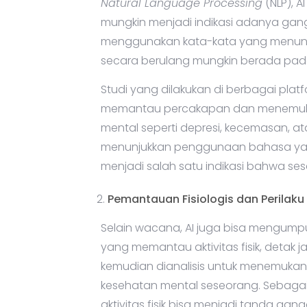
Natural Language Processing
(NLP), A
mungkin menjadi indikasi adanya gan
menggunakan kata-kata yang menunju
secara berulang mungkin berada pada 
Studi yang dilakukan di berbagai pla
memantau percakapan dan menemuka
mental seperti depresi, kecemasan, a
menunjukkan penggunaan bahasa yang l
menjadi salah satu indikasi bahwa s
Pemantauan Fisiologis dan Perilaku
Selain wacana, AI juga bisa mengump
yang memantau aktivitas fisik, detak jan
kemudian dianalisis untuk menemuka
kesehatan mental seseorang. Sebagai