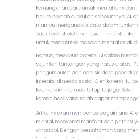
dalam berbagai bidang, termasuk dalam 
kemungkinan baru untuk memahami dan 
belum pernah dilakukan sebelumnya. AI, 
mampu menganalisis data dalam jumlah b
tidak terlihat oleh manusia. Ini memberi
untuk mendeteksi masalah mental sejak di
Namun, meskipun potensi AI dalam mempre
sejumlah tantangan yang harus diatasi. P
pengumpulan dan analisis data pribadi ya
interaksi di media sosial. Oleh karena itu
keamanan informasi tetap terjaga. Selain it
karena hasil yang salah dapat mempenga
Artikel ini akan membahas bagaimana AI 
mental, menyoroti manfaat dan potensi y
dihadapi. Dengan pemahaman yang mend