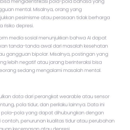
I bisa mengidentifikasi pola-pola bahasa yang
gguan mental. Misalnya, orang yang
kkan pesimisme atau perasaan tidak berharga
risiko depresi.
tform media sosial menunjukkan bahwa AI dapat
n tanda-tanda awal dari masalah kesehatan
tau gangguan bipolar. Misalnya, postingan yang
ebih negatif atau jarang berinteraksi bisa
eseorang sedang mengalami masalah mental.
ulkan data dari perangkat wearable atau sensor
tung, pola tidur, dan perilaku lainnya. Data ini
n pola-pola yang dapat dihubungkan dengan
 contoh, penurunan kualitas tidur atau perubahan