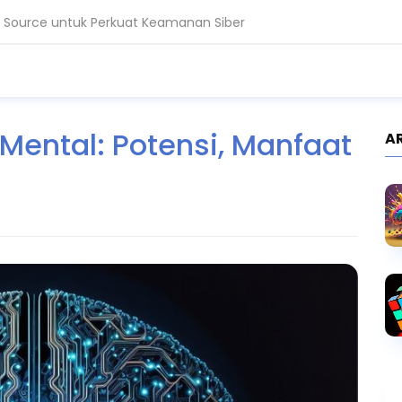
en Source untuk Perkuat Keamanan Siber
a untuk Proses 1 Juta Dokumen Klinis
BERITA
KEGIATAN
Mental: Potensi, Manfaat
A