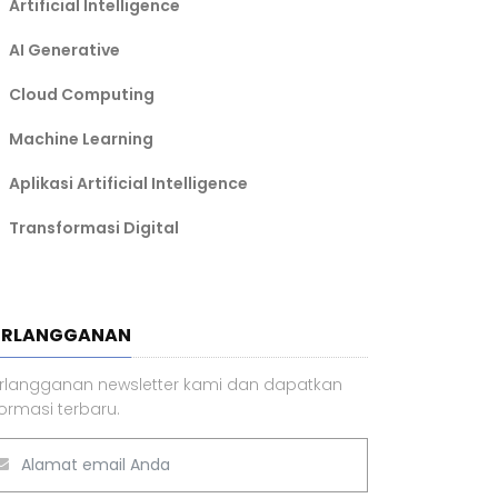
29 Sep 2024 14.23 WIB
Top 10 Aplikasi AI Paling Sering
Dipakai, ChatGPT Paling Populer
02 Mei 2024 19.17 WIB
BEL ARTIKEL TERPOPULER
Artificial Intelligence
AI Generative
Cloud Computing
Machine Learning
Aplikasi Artificial Intelligence