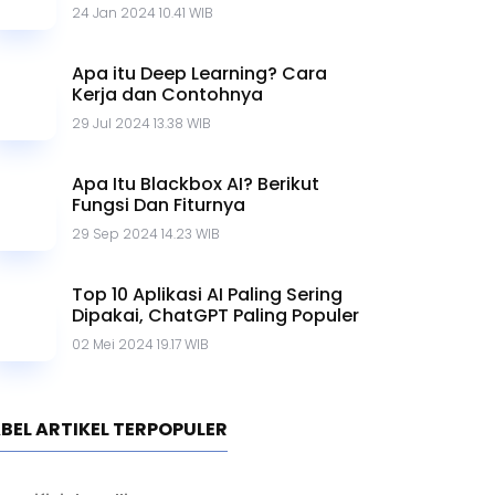
Mengubah Foto Menjadi Video
dengan AI, Berikut Caranya!
08 Agu 2024 12.44 WIB
LMArena.ai: Platform
Crowdsourced untuk Evaluasi AI
20 Mar 2025 15.31 WIB
Internet of Things (IoT):
Pengertian, Cara Kerja dan
Contohnya
24 Jan 2024 10.41 WIB
Apa itu Deep Learning? Cara
Kerja dan Contohnya
29 Jul 2024 13.38 WIB
Apa Itu Blackbox AI? Berikut
Fungsi Dan Fiturnya