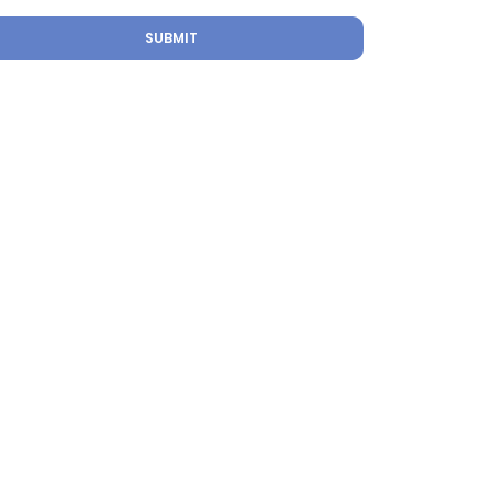
Transformasi Digital
ERLANGGANAN
rlangganan newsletter kami dan dapatkan
formasi terbaru.
SUBMIT