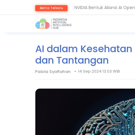
NVIDIA Bentuk Aliansi AI Op
Berita Terbaru
Guardoc Gunakan Amazon Nov
AI dalam Kesehatan 
dan Tantangan
•
14 Sep 2024 13.03 WIB
Pabila Syaftahan