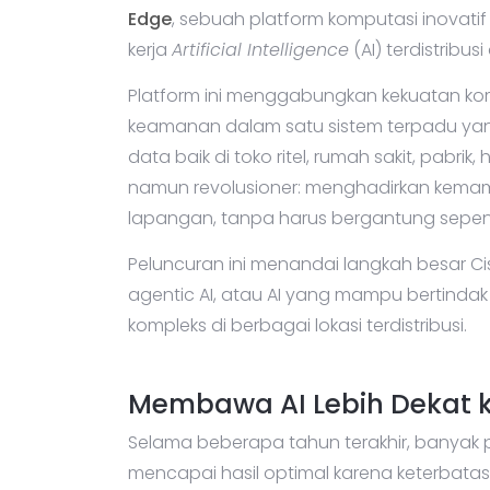
Edge
, sebuah platform komputasi inovat
kerja
Artificial Intelligence
(AI) terdistribusi
Platform ini menggabungkan kekuatan kom
keamanan dalam satu sistem terpadu ya
data baik di toko ritel, rumah sakit, pabr
namun revolusioner: menghadirkan kemam
lapangan, tanpa harus bergantung sepenu
Peluncuran ini menandai langkah besar C
agentic AI, atau AI yang mampu bertinda
kompleks di berbagai lokasi terdistribusi.
Membawa AI Lebih Dekat 
Selama beberapa tahun terakhir, banyak p
mencapai hasil optimal karena keterbatasan 