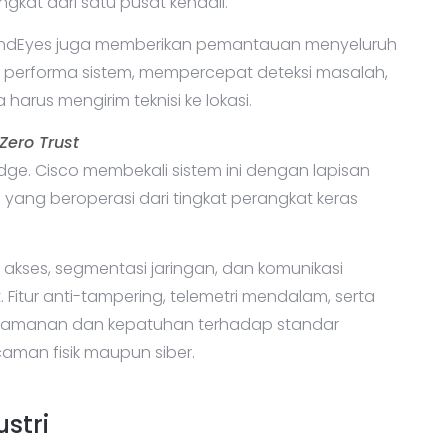
gkat dari satu pusat kendali.
sandEyes juga memberikan pemantauan menyeluruh
p performa sistem, mempercepat deteksi masalah,
us mengirim teknisi ke lokasi.
Zero Trust
ge. Cisco membekali sistem ini dengan lapisan
) yang beroperasi dari tingkat perangkat keras
p akses, segmentasi jaringan, dan komunikasi
 Fitur anti-tampering, telemetri mendalam, serta
keamanan dan kepatuhan terhadap standar
ncaman fisik maupun siber.
stri