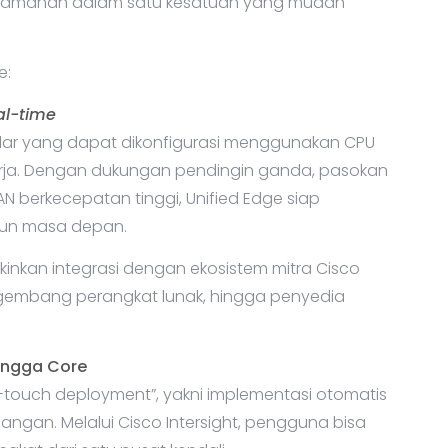
 keamanan dalam satu kesatuan yang mudah
e:
al-time
dular yang dapat dikonfigurasi menggunakan CPU
rja. Dengan dukungan pendingin ganda, pasokan
N berkecepatan tinggi, Unified Edge siap
pun masa depan.
kinkan integrasi dengan ekosistem mitra Cisco
ngembang perangkat lunak, hingga penyedia
ingga Core
touch deployment”, yakni implementasi otomatis
pangan. Melalui Cisco Intersight, pengguna bisa