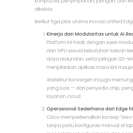
komputasi, penyimpanan, jaringan, dan
dikelola.
Berikut tiga pilar utama inovasi Unified Edg
Kinerja dan Modularitas untuk AI
Re
Platform ini hadir dengan sasis mo
dan GPU sesuai kebutuhan beban ke
daya redundan, serta jaringan SD-WA
menjalankan aplikasi masa kini mau
Arsitektur konvergen ini juga memung
yang luas — dari penyedia chip, pe
layanan
cloud.
Operasional Sederhana dari Edge h
Cisco memperkenalkan konsep “zero-
tanpa perlu konfigurasi manual di la