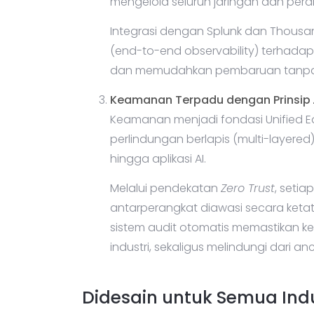
mengelola seluruh jaringan dan peran
Integrasi dengan Splunk dan Thou
(end-to-end observability) terhada
dan memudahkan pembaruan tanpa har
Keamanan Terpadu dengan Prinsip
Keamanan menjadi fondasi Unified Ed
perlindungan berlapis (multi-layered
hingga aplikasi AI.
Melalui pendekatan
Zero Trust
, setia
antarperangkat diawasi secara ketat.
sistem audit otomatis memastikan 
industri, sekaligus melindungi dari a
Didesain untuk Semua Indu