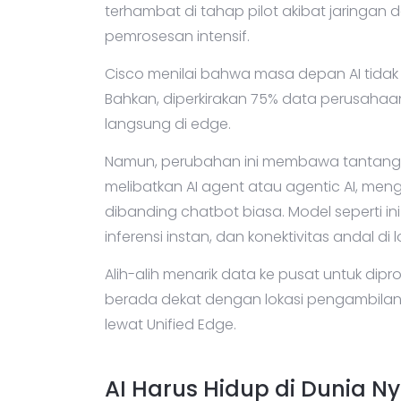
terhambat di tahap pilot akibat jaringa
pemrosesan intensif.
Cisco menilai bahwa masa depan AI tidak l
Bahkan, diperkirakan 75% data perusahaan
langsung di edge.
Namun, perubahan ini membawa tantangan
melibatkan AI agent atau agentic AI, mengh
dibanding chatbot biasa. Model seperti
inferensi instan, dan konektivitas andal di
Alih-alih menarik data ke pusat untuk dipr
berada dekat dengan lokasi pengambilan k
lewat Unified Edge.
AI Harus Hidup di Dunia N