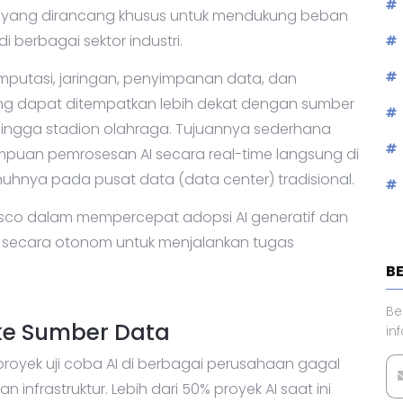
if yang dirancang khusus untuk mendukung beban
 di berbagai sektor industri.
putasi, jaringan, penyimpanan data, dan
ng dapat ditempatkan lebih dekat dengan sumber
ik, hingga stadion olahraga. Tujuannya sederhana
puan pemrosesan AI secara real-time langsung di
hnya pada pusat data (data center) tradisional.
isco dalam mempercepat adopsi AI generatif dan
k secara otonom untuk menjalankan tugas
B
Be
ke Sumber Data
in
royek uji coba AI di berbagai perusahaan gagal
infrastruktur. Lebih dari 50% proyek AI saat ini