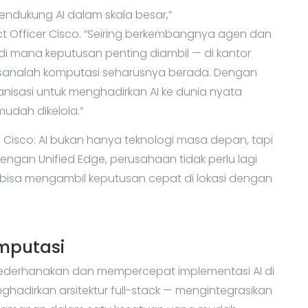
 mendukung AI dalam skala besar,”
uct Officer Cisco. “Seiring berkembangnya agen dan
tik di mana keputusan penting diambil — di kantor
 Di sanalah komputasi seharusnya berada. Dengan
nisasi untuk menghadirkan AI ke dunia nyata
udah dikelola.”
Cisco: AI bukan hanya teknologi masa depan, tapi
Dengan Unified Edge, perusahaan tidak perlu lagi
bisa mengambil keputusan cepat di lokasi dengan
omputasi
yederhanakan dan mempercepat implementasi AI di
nghadirkan arsitektur full-stack — mengintegrasikan