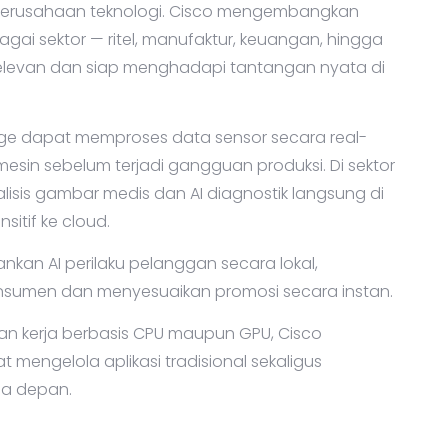
k perusahaan teknologi. Cisco mengembangkan
gai sektor — ritel, manufaktur, keuangan, hingga
 relevan dan siap menghadapi tantangan nyata di
 Edge dapat memproses data sensor secara real-
esin sebelum terjadi gangguan produksi. Di sektor
lisis gambar medis dan AI diagnostik langsung di
itif ke cloud.
lankan AI perilaku pelanggan secara lokal,
sumen dan menyesuaikan promosi secara instan.
an kerja berbasis CPU maupun GPU, Cisco
mengelola aplikasi tradisional sekaligus
sa depan.