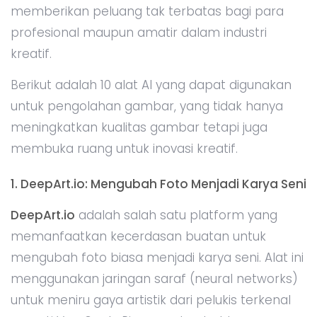
memberikan peluang tak terbatas bagi para
profesional maupun amatir dalam industri
kreatif.
Berikut adalah 10 alat AI yang dapat digunakan
untuk pengolahan gambar, yang tidak hanya
meningkatkan kualitas gambar tetapi juga
membuka ruang untuk inovasi kreatif.
1. DeepArt.io: Mengubah Foto Menjadi Karya Seni
DeepArt.io
adalah salah satu platform yang
memanfaatkan kecerdasan buatan untuk
mengubah foto biasa menjadi karya seni. Alat ini
menggunakan jaringan saraf (neural networks)
untuk meniru gaya artistik dari pelukis terkenal