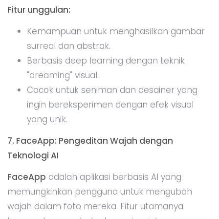
Fitur unggulan:
Kemampuan untuk menghasilkan gambar
surreal dan abstrak.
Berbasis deep learning dengan teknik
"dreaming" visual.
Cocok untuk seniman dan desainer yang
ingin bereksperimen dengan efek visual
yang unik.
7. FaceApp: Pengeditan Wajah dengan
Teknologi AI
FaceApp
adalah aplikasi berbasis AI yang
memungkinkan pengguna untuk mengubah
wajah dalam foto mereka. Fitur utamanya