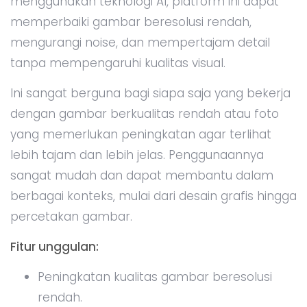
menggunakan teknologi AI, platform ini dapat
memperbaiki gambar beresolusi rendah,
mengurangi noise, dan mempertajam detail
tanpa mempengaruhi kualitas visual.
Ini sangat berguna bagi siapa saja yang bekerja
dengan gambar berkualitas rendah atau foto
yang memerlukan peningkatan agar terlihat
lebih tajam dan lebih jelas. Penggunaannya
sangat mudah dan dapat membantu dalam
berbagai konteks, mulai dari desain grafis hingga
percetakan gambar.
Fitur unggulan:
Peningkatan kualitas gambar beresolusi
rendah.