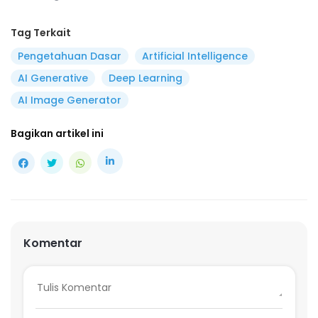
Tag Terkait
Pengetahuan Dasar
Artificial Intelligence
AI Generative
Deep Learning
AI Image Generator
Bagikan artikel ini
Komentar