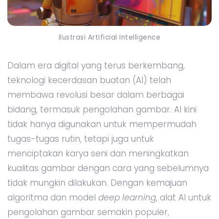
Ilustrasi Artificial Intelligence
Dalam era digital yang terus berkembang,
teknologi kecerdasan buatan (AI) telah
membawa revolusi besar dalam berbagai
bidang, termasuk pengolahan gambar. AI kini
tidak hanya digunakan untuk mempermudah
tugas-tugas rutin, tetapi juga untuk
menciptakan karya seni dan meningkatkan
kualitas gambar dengan cara yang sebelumnya
tidak mungkin dilakukan. Dengan kemajuan
algoritma dan model
deep learning
, alat AI untuk
pengolahan gambar semakin populer,