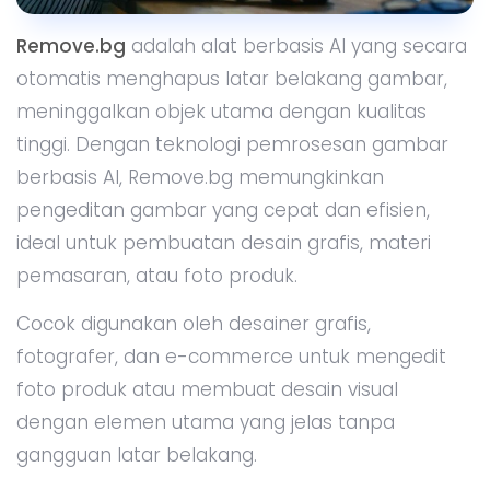
Remove.bg
adalah alat berbasis AI yang secara
otomatis menghapus latar belakang gambar,
meninggalkan objek utama dengan kualitas
tinggi. Dengan teknologi pemrosesan gambar
berbasis AI, Remove.bg memungkinkan
pengeditan gambar yang cepat dan efisien,
ideal untuk pembuatan desain grafis, materi
pemasaran, atau foto produk.
Cocok digunakan oleh desainer grafis,
fotografer, dan e-commerce untuk mengedit
foto produk atau membuat desain visual
dengan elemen utama yang jelas tanpa
gangguan latar belakang.