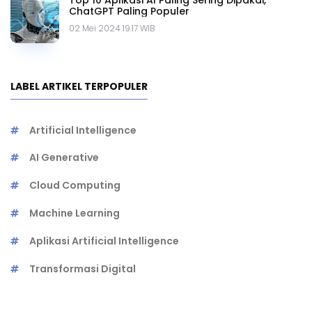
ChatGPT Paling Populer
02 Mei 2024 19.17 WIB
LABEL ARTIKEL TERPOPULER
Artificial Intelligence
AI Generative
Cloud Computing
Machine Learning
Aplikasi Artificial Intelligence
Transformasi Digital