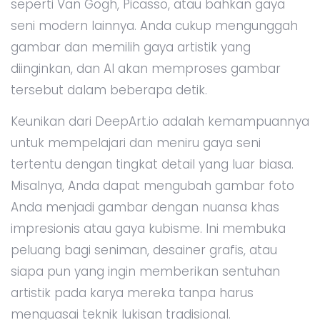
seperti Van Gogh, Picasso, atau bahkan gaya
seni modern lainnya. Anda cukup mengunggah
gambar dan memilih gaya artistik yang
diinginkan, dan AI akan memproses gambar
tersebut dalam beberapa detik.
Keunikan dari DeepArt.io adalah kemampuannya
untuk mempelajari dan meniru gaya seni
tertentu dengan tingkat detail yang luar biasa.
Misalnya, Anda dapat mengubah gambar foto
Anda menjadi gambar dengan nuansa khas
impresionis atau gaya kubisme. Ini membuka
peluang bagi seniman, desainer grafis, atau
siapa pun yang ingin memberikan sentuhan
artistik pada karya mereka tanpa harus
menguasai teknik lukisan tradisional.